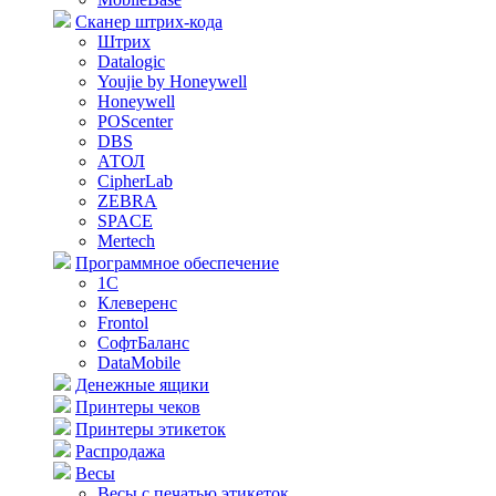
Сканер штрих-кода
Штрих
Datalogic
Youjie by Honeywell
Honeywell
POScenter
DBS
АТОЛ
CipherLab
ZEBRA
SPACE
Mertech
Программное обеспечение
1С
Клеверенс
Frontol
СофтБаланс
DataMobile
Денежные ящики
Принтеры чеков
Принтеры этикеток
Распродажа
Весы
Весы с печатью этикеток