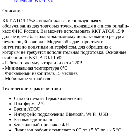
Bluetooth. Wi-Fi. 5.0
Описание
ККТ АТОЛ 15Ф - онлайн-касса, использующаяся
обслуживания для торговых точек, входящая в список онлайн-
касс ФНС России. Вы можете использовать ККТ АТОЛ 15Ф
долгое время благодаря экономному использованию ресурса
печатающей головки. Модель обладает простым и
интуитивно понятным интерфейсом, для обращения с
которым не требуется дополнительная подготовка. Основные
особенности ККТ АТОЛ 15Ф
- Работа от аккумулятора или сети 220В
- Минимальная температура 0°C
- Фискальный накопитель 15 месяцев
- Мобильное устройтсво
Технические характеристики
Способ печати
Термохимический
Платформа
2.5
Бренд
АТОЛ
Интерфейс подключения
Bluetooth, Wi-Fi, USB
Базовая единица
шт
Фискальный признак
с ФН
Диапазон рабочих температур 0С
от +5 °С до + 45 °С