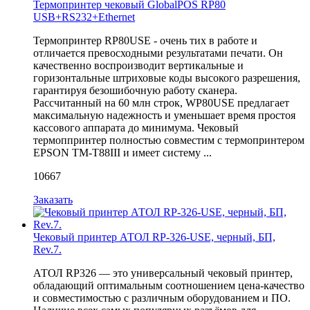
Термопринтер чековый GlobalPOS RP80
USB+RS232+Ethernet
Термопринтер RP80USE - очень тих в работе и
отличается превосходными результатами печати. Он
качественно воспроизводит вертикальные и
горизонтальные штриховые коды высокого разрешения,
гарантируя безошибочную работу сканера.
Рассчитанный на 60 млн строк, WP80USE предлагает
максимальную надежность и уменьшает время простоя
кассового аппарата до минимума. Чековый
термоппринтер полностью совместим с термопринтером
EPSON TM-T88III и имеет систему ...
10667
Заказать
Чековый принтер АТОЛ RP-326-USE, черный, БП,
Rev.7.
АТОЛ RP326 — это универсальный чековый принтер,
обладающий оптимальным соотношением цена-качество
и совместимостью с различным оборудованием и ПО.