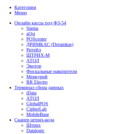
Категории
Меню
Онлайн кассы под ФЗ-54
Sigma
aQsi
POScenter
ДРИМКАС (Dreamkas)
Ритейл
ШТРИХ-М
АТОЛ
Эвотор
Фискальные накопители
Меркурий
RR Electro
Терминал сбора данных
iData
АТОЛ
GlobalPOS
CipherLab
MobileBase
Сканер штрих-кода
Штрих
Datalogic