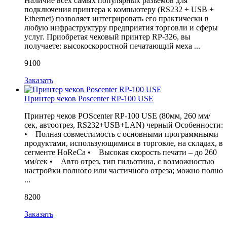
Наличие всех самых популярных разъёмов для
подключения принтера к компьютеру (RS232 + USB +
Ethernet) позволяет интегрировать его практически в
любую инфраструктуру предприятия торговли и сферы
услуг. Приобретая чековый принтер RP-326, вы
получаете: высокоскоростной печатающий меха ...
9100
Заказать
Принтер чеков Poscenter RP-100 USE
Принтер чеков POScenter RP-100 USE (80мм, 260 мм/
сек, автоотрез, RS232+USB+LAN) черный Особенности:
• Полная совместимость с основными программными
продуктами, использующимися в торговле, на складах, в
сегменте HoReCa • Высокая скорость печати – до 260
мм/сек • Авто отрез, тип гильотина, с возможностью
настройки полного или частичного отреза; можно полно
...
8200
Заказать