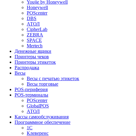
Youjie by Honeywell
Honeywell
POScenter
DBS
АТОЛ
CipherLab
ZEBRA
SPACE
Mertech
Денежные ящики
Принтеры чеков
Принтеры этикеток
Распродажа
Весы
Весы с печатью этикеток
Весы торговые
POS-периферия
POS-терминалы
POScenter
GlobalPOS
АТОЛ
Кассы самообслуживания
Программное обеспечение
1С
Клеверенс