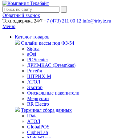
Обратный звонок
Техподдержка 24/7
+7 (473) 211 00 12
info@trbyte.ru
Меню
Каталог товаров
Онлайн кассы под ФЗ-54
Sigma
aQsi
POScenter
ДРИМКАС (Dreamkas)
Ритейл
ШТРИХ-М
АТОЛ
Эвотор
Фискальные накопители
Меркурий
RR Electro
Терминал сбора данных
iData
АТОЛ
GlobalPOS
CipherLab
MobileBase