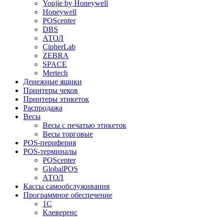
Youjie by Honeywell
Honeywell
POScenter
DBS
АТОЛ
CipherLab
ZEBRA
SPACE
Mertech
Денежные ящики
Принтеры чеков
Принтеры этикеток
Распродажа
Весы
Весы с печатью этикеток
Весы торговые
POS-периферия
POS-терминалы
POScenter
GlobalPOS
АТОЛ
Кассы самообслуживания
Программное обеспечение
1С
Клеверенс