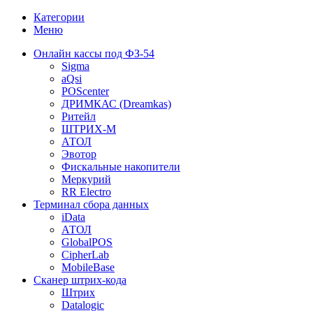
Категории
Меню
Онлайн кассы под ФЗ-54
Sigma
aQsi
POScenter
ДРИМКАС (Dreamkas)
Ритейл
ШТРИХ-М
АТОЛ
Эвотор
Фискальные накопители
Меркурий
RR Electro
Терминал сбора данных
iData
АТОЛ
GlobalPOS
CipherLab
MobileBase
Сканер штрих-кода
Штрих
Datalogic