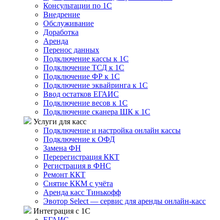
Консультации по 1С
Внедрение
Обслуживание
Доработка
Аренда
Перенос данных
Подключение кассы к 1С
Подключение ТСД к 1С
Подключение ФР к 1С
Подключение эквайринга к 1С
Ввод остатков ЕГАИС
Подключение весов к 1С
Подключение сканера ШК к 1С
Услуги для касс
Подключение и настройка онлайн кассы
Подключение к ОФД
Замена ФН
Перерегистрация ККТ
Регистрация в ФНС
Ремонт ККТ
Снятие ККМ с учёта
Аренда касс Тинькофф
Эвотор Select — сервис для аренды онлайн-касс
Интеграция с 1С
ЕГАИС