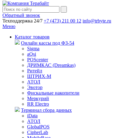
Обратный звонок
Техподдержка 24/7
+7 (473) 211 00 12
info@trbyte.ru
Меню
Каталог товаров
Онлайн кассы под ФЗ-54
Sigma
aQsi
POScenter
ДРИМКАС (Dreamkas)
Ритейл
ШТРИХ-М
АТОЛ
Эвотор
Фискальные накопители
Меркурий
RR Electro
Терминал сбора данных
iData
АТОЛ
GlobalPOS
CipherLab
MobileBase