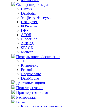
Сканер штрих-кода
Штрих
Datalogic
Youjie by Honeywell
Honeywell
POScenter
DBS
АТОЛ
CipherLab
ZEBRA
SPACE
Mertech
Программное обеспечение
1С
Клеверенс
Frontol
СофтБаланс
DataMobile
Денежные ящики
Принтеры чеков
Принтеры этикеток
Распродажа
Весы
Весы с печатью этикеток