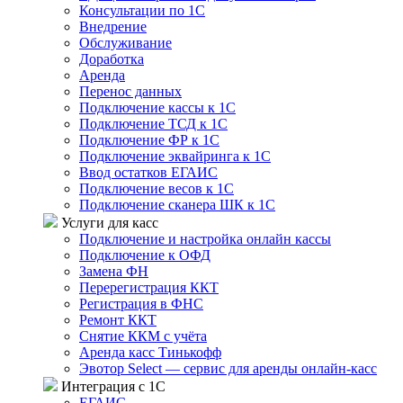
Консультации по 1С
Внедрение
Обслуживание
Доработка
Аренда
Перенос данных
Подключение кассы к 1С
Подключение ТСД к 1С
Подключение ФР к 1С
Подключение эквайринга к 1С
Ввод остатков ЕГАИС
Подключение весов к 1С
Подключение сканера ШК к 1С
Услуги для касс
Подключение и настройка онлайн кассы
Подключение к ОФД
Замена ФН
Перерегистрация ККТ
Регистрация в ФНС
Ремонт ККТ
Снятие ККМ с учёта
Аренда касс Тинькофф
Эвотор Select — сервис для аренды онлайн-касс
Интеграция с 1С
ЕГАИС