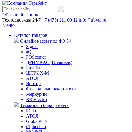
Обратный звонок
Техподдержка 24/7
+7 (473) 211 00 12
info@trbyte.ru
Меню
Каталог товаров
Онлайн кассы под ФЗ-54
Sigma
aQsi
POScenter
ДРИМКАС (Dreamkas)
Ритейл
ШТРИХ-М
АТОЛ
Эвотор
Фискальные накопители
Меркурий
RR Electro
Терминал сбора данных
iData
АТОЛ
GlobalPOS
CipherLab
MobileBase