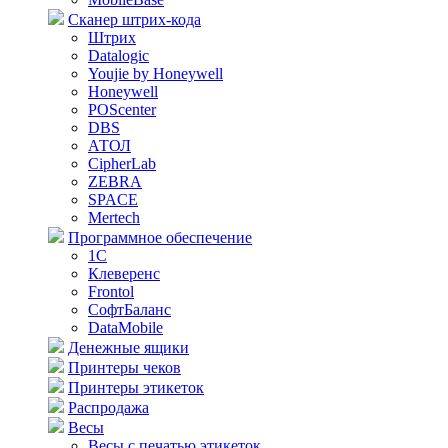
Сканер штрих-кода
Штрих
Datalogic
Youjie by Honeywell
Honeywell
POScenter
DBS
АТОЛ
CipherLab
ZEBRA
SPACE
Mertech
Программное обеспечение
1С
Клеверенс
Frontol
СофтБаланс
DataMobile
Денежные ящики
Принтеры чеков
Принтеры этикеток
Распродажа
Весы
Весы с печатью этикеток