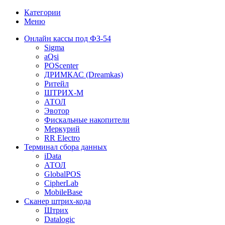
Категории
Меню
Онлайн кассы под ФЗ-54
Sigma
aQsi
POScenter
ДРИМКАС (Dreamkas)
Ритейл
ШТРИХ-М
АТОЛ
Эвотор
Фискальные накопители
Меркурий
RR Electro
Терминал сбора данных
iData
АТОЛ
GlobalPOS
CipherLab
MobileBase
Сканер штрих-кода
Штрих
Datalogic