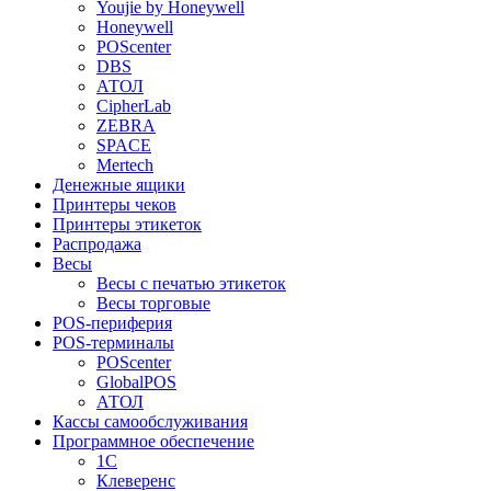
Youjie by Honeywell
Honeywell
POScenter
DBS
АТОЛ
CipherLab
ZEBRA
SPACE
Mertech
Денежные ящики
Принтеры чеков
Принтеры этикеток
Распродажа
Весы
Весы с печатью этикеток
Весы торговые
POS-периферия
POS-терминалы
POScenter
GlobalPOS
АТОЛ
Кассы самообслуживания
Программное обеспечение
1С
Клеверенс