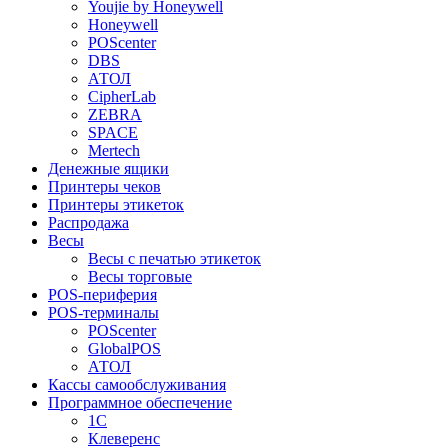
Youjie by Honeywell
Honeywell
POScenter
DBS
АТОЛ
CipherLab
ZEBRA
SPACE
Mertech
Денежные ящики
Принтеры чеков
Принтеры этикеток
Распродажа
Весы
Весы с печатью этикеток
Весы торговые
POS-периферия
POS-терминалы
POScenter
GlobalPOS
АТОЛ
Кассы самообслуживания
Программное обеспечение
1С
Клеверенс