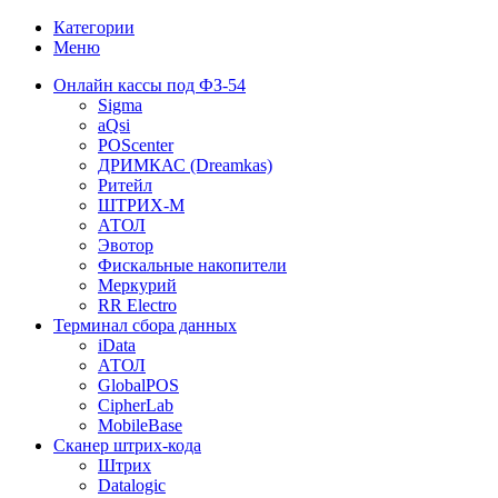
Категории
Меню
Онлайн кассы под ФЗ-54
Sigma
aQsi
POScenter
ДРИМКАС (Dreamkas)
Ритейл
ШТРИХ-М
АТОЛ
Эвотор
Фискальные накопители
Меркурий
RR Electro
Терминал сбора данных
iData
АТОЛ
GlobalPOS
CipherLab
MobileBase
Сканер штрих-кода
Штрих
Datalogic