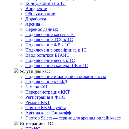
Консультации по 1С
Внедрение
Обслуживание
Доработка
Аренда
Перенос данных
Подключение кассы к 1С
Подключение ТСД к 1С
Подключение ФР к 1С
Подключение эквайринга к 1С
Ввод остатков ЕГАИС
Подключение весов к 1С
Подключение сканера ШК к 1С
Услуги для касс
Подключение и настройка онлайн кассы
Подключение к ОФД
Замена ФН
Перерегистрация ККТ
Регистрация в ФНС
Ремонт ККТ
Снятие ККМ с учёта
Аренда касс Тинькофф
Эвотор Select — сервис для аренды онлайн-касс
Интеграция с 1С
ЕГАИС