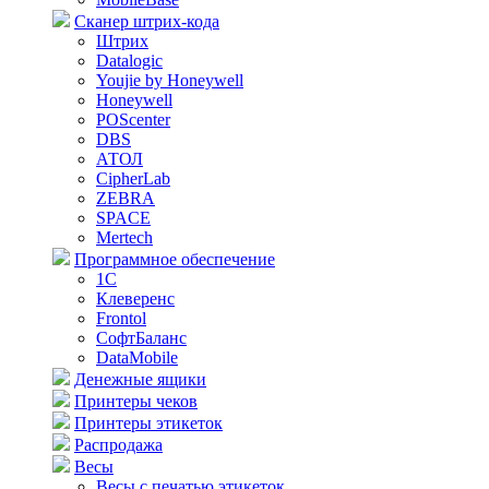
Сканер штрих-кода
Штрих
Datalogic
Youjie by Honeywell
Honeywell
POScenter
DBS
АТОЛ
CipherLab
ZEBRA
SPACE
Mertech
Программное обеспечение
1С
Клеверенс
Frontol
СофтБаланс
DataMobile
Денежные ящики
Принтеры чеков
Принтеры этикеток
Распродажа
Весы
Весы с печатью этикеток