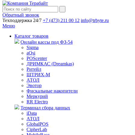
Обратный звонок
Техподдержка 24/7
+7 (473) 211 00 12
info@trbyte.ru
Меню
Каталог товаров
Онлайн кассы под ФЗ-54
Sigma
aQsi
POScenter
ДРИМКАС (Dreamkas)
Ритейл
ШТРИХ-М
АТОЛ
Эвотор
Фискальные накопители
Меркурий
RR Electro
Терминал сбора данных
iData
АТОЛ
GlobalPOS
CipherLab
MobileBase