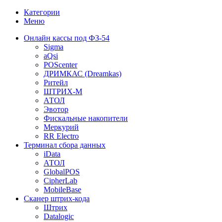
Категории
Меню
Онлайн кассы под ФЗ-54
Sigma
aQsi
POScenter
ДРИМКАС (Dreamkas)
Ритейл
ШТРИХ-М
АТОЛ
Эвотор
Фискальные накопители
Меркурий
RR Electro
Терминал сбора данных
iData
АТОЛ
GlobalPOS
CipherLab
MobileBase
Сканер штрих-кода
Штрих
Datalogic