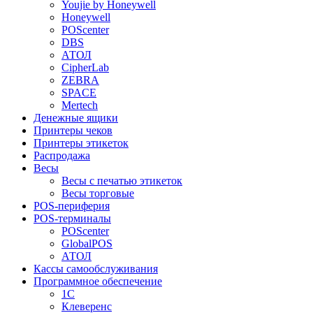
Youjie by Honeywell
Honeywell
POScenter
DBS
АТОЛ
CipherLab
ZEBRA
SPACE
Mertech
Денежные ящики
Принтеры чеков
Принтеры этикеток
Распродажа
Весы
Весы с печатью этикеток
Весы торговые
POS-периферия
POS-терминалы
POScenter
GlobalPOS
АТОЛ
Кассы самообслуживания
Программное обеспечение
1С
Клеверенс