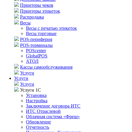
Принтеры чеков
Принтеры этикеток
Распродажа
Весы
Весы с печатью этикеток
Весы торговые
POS-периферия
POS-терминалы
POScenter
GlobalPOS
АТОЛ
Кассы самообслуживания
Услуги
Услуги
Услуги
Услуги 1С
Установка
Настройка
Заключение договора ИТС
ИТС Отраслевой
Облачная система «Фреш»
Обновление
Отчетность