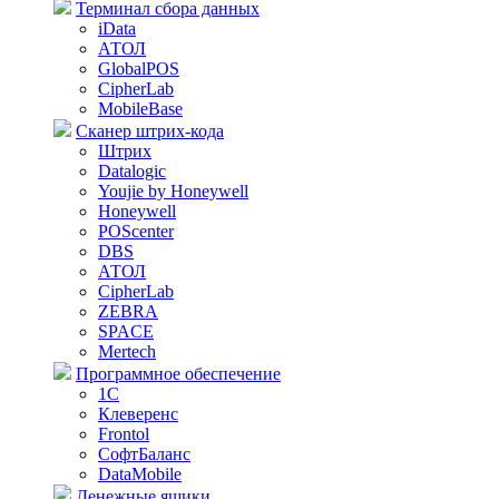
Терминал сбора данных
iData
АТОЛ
GlobalPOS
CipherLab
MobileBase
Сканер штрих-кода
Штрих
Datalogic
Youjie by Honeywell
Honeywell
POScenter
DBS
АТОЛ
CipherLab
ZEBRA
SPACE
Mertech
Программное обеспечение
1С
Клеверенс
Frontol
СофтБаланс
DataMobile
Денежные ящики