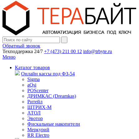
Обратный звонок
Техподдержка 24/7
+7 (473) 211 00 12
info@trbyte.ru
Меню
Каталог товаров
Онлайн кассы под ФЗ-54
Sigma
aQsi
POScenter
ДРИМКАС (Dreamkas)
Ритейл
ШТРИХ-М
АТОЛ
Эвотор
Фискальные накопители
Меркурий
RR Electro