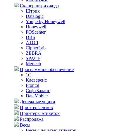
Сканер штрих-кода
Штрих
Datalogic
Youjie by Honeywell
Honeywell
POScenter
DBS
АТОЛ
CipherLab
ZEBRA
SPACE
Mertech
Программное обеспечение
1С
Клеверенс
Frontol
СофтБаланс
DataMobile
Денежные ящики
Принтеры чеков
Принтеры этикеток
Распродажа
Весы
Весы с печатью этикеток