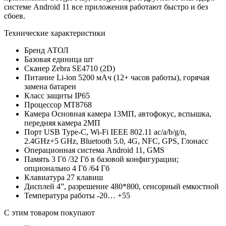
системе Android 11 все приложения работают быстро и без
сбоев.
Технические характеристики
Бренд
АТОЛ
Базовая единица
шт
Сканер
Zebra SE4710 (2D)
Питание
Li-ion 5200 мАч (12+ часов работы), горячая
замена батареи
Класс защиты
IP65
Процессор
MT8768
Камера
Основная камера 13МП, автофокус, вспышка,
передняя камера 2МП
Порт
USB Type-C, Wi-Fi IEEE 802.11 ac/a/b/g/n,
2.4GHz+5 GНz, Bluetooth 5.0, 4G, NFC, GPS, Глонасс
Операционная система
Android 11, GMS
Память
3 Гб /32 Гб в базовой конфигурации;
опционально 4 Гб /64 Гб
Клавиатура
27 клавиш
Дисплей
4”, разрешение 480*800, сенсорный емкостной
Температура работы
-20… +55
С этим товаром покупают