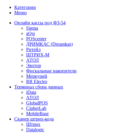
Категории
Меню
Онлайн кассы под ФЗ-54
Sigma
aQsi
POScenter
ДРИМКАС (Dreamkas)
Ритейл
ШТРИХ-М
АТОЛ
Эвотор
Фискальные накопители
Меркурий
RR Electro
Терминал сбора данных
iData
АТОЛ
GlobalPOS
CipherLab
MobileBase
Сканер штрих-кода
Штрих
Datalogic