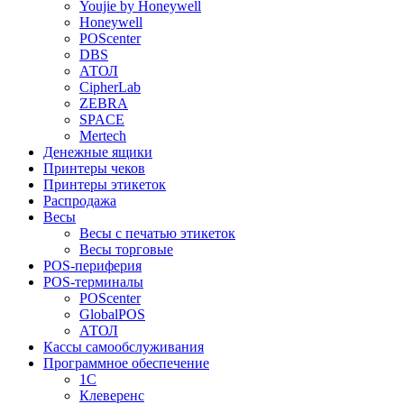
Youjie by Honeywell
Honeywell
POScenter
DBS
АТОЛ
CipherLab
ZEBRA
SPACE
Mertech
Денежные ящики
Принтеры чеков
Принтеры этикеток
Распродажа
Весы
Весы с печатью этикеток
Весы торговые
POS-периферия
POS-терминалы
POScenter
GlobalPOS
АТОЛ
Кассы самообслуживания
Программное обеспечение
1С
Клеверенс