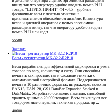
и дисплей оператора с целью эргономики размещены
внизу, так что оператору удобно вводить номер PLU
товара. "ШТРИХ-ПРИНТ" ФI v.4.5 – удобные
фасовочные весы с печатью этикетки в
привлекательном обновлённом дизайне. Клавиатура
весов и дисплей оператора с целью эргономики
размещены внизу, так что оператору удобно вводить
номер PLU или код т ...
55500
Заказать
Весы - регистратор MK-32.2-R2P10
Весы разработаны для эффективной маркировки и учета
товаров по весу, количеству и счету. Они способны
печатать как простые, так и сложные этикетки с
автоматической настройкой формата. Поддерживается
печать в 10 различных форматах штрихкодов, включая
EAN13, EAN128, GS1 DataBar Expanded Stacked и
DataMatrix. Устройство оснащено памятью, способной
хранить данные о 20 000 товарах. Весы фиксируют все
товароучетные операции, такие как продажа, пр ...
40600