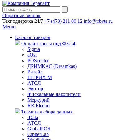
Обратный звонок
Техподдержка 24/7
+7 (473) 211 00 12
info@trbyte.ru
Меню
Каталог товаров
Онлайн кассы под ФЗ-54
Sigma
aQsi
POScenter
ДРИМКАС (Dreamkas)
Ритейл
ШТРИХ-М
АТОЛ
Эвотор
Фискальные накопители
Меркурий
RR Electro
Терминал сбора данных
iData
АТОЛ
GlobalPOS
CipherLab
MobileBase