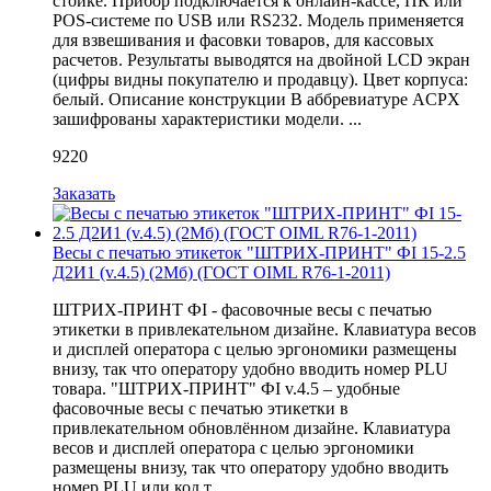
стойке. Прибор подключается к онлайн-кассе, ПК или
POS-системе по USB или RS232. Модель применяется
для взвешивания и фасовки товаров, для кассовых
расчетов. Результаты выводятся на двойной LCD экран
(цифры видны покупателю и продавцу). Цвет корпуса:
белый. Описание конструкции В аббревиатуре ACPX
зашифрованы характеристики модели. ...
9220
Заказать
Весы с печатью этикеток "ШТРИХ-ПРИНТ" ФI 15-2.5
Д2И1 (v.4.5) (2Мб) (ГОСТ OIML R76-1-2011)
ШТРИХ-ПРИНТ ФI - фасовочные весы с печатью
этикетки в привлекательном дизайне. Клавиатура весов
и дисплей оператора с целью эргономики размещены
внизу, так что оператору удобно вводить номер PLU
товара. "ШТРИХ-ПРИНТ" ФI v.4.5 – удобные
фасовочные весы с печатью этикетки в
привлекательном обновлённом дизайне. Клавиатура
весов и дисплей оператора с целью эргономики
размещены внизу, так что оператору удобно вводить
номер PLU или код т ...