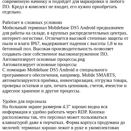
современную начинку и подойдет для маркировки и любого
ПО. Кредл в комплект не входит, его нужно приобретать
отдельно.
Работает в сложных условиях
Мобильный терминал Mobilebase DS5 Android предназначен
для работы на складе, в крупных распределительных центрах,
интернет-логистике. Отличается высокой степенью защиты от
пыли и влаги IP67, выдерживает падения с высоты 1,8 м на
бетонный пол. Высокая производительность позволяет
создавать свое собственное высоконагруженное ПО.
Автоматизирует основные процессы.png
Автоматизирует основные процессы
С помощью Mobilebase DS5 Android и специального
программного обеспечения, например, Mobile SMARTS,
автоматизируются приёмка, инвентаризация, отгрузка товара,
проверка остатков и цен, печать ценников, счетов, ячеистое и
адресное хранение и другие процессы.
Удобен для персонала
На большом экране размером 4.3” хорошо видна вся
информация и удобно работать через RDP. Кнопки
расположены так, что персонал может пользоваться
клавиатурой даже в перчатках. Форма корпуса продумана до
мелочей: терминал хорошо лежит в руке и укомплектован