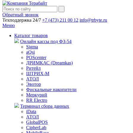
Обратный звонок
Техподдержка 24/7
+7 (473) 211 00 12
info@trbyte.ru
Меню
Каталог товаров
Онлайн кассы под ФЗ-54
Sigma
aQsi
POScenter
ДРИМКАС (Dreamkas)
Ритейл
ШТРИХ-М
АТОЛ
Эвотор
Фискальные накопители
Меркурий
RR Electro
Терминал сбора данных
iData
АТОЛ
GlobalPOS
CipherLab
MobileBase