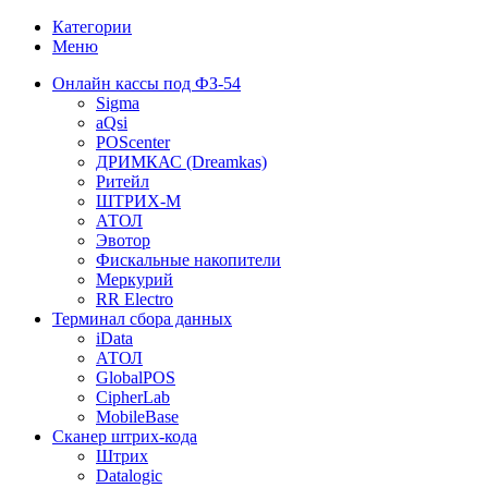
Категории
Меню
Онлайн кассы под ФЗ-54
Sigma
aQsi
POScenter
ДРИМКАС (Dreamkas)
Ритейл
ШТРИХ-М
АТОЛ
Эвотор
Фискальные накопители
Меркурий
RR Electro
Терминал сбора данных
iData
АТОЛ
GlobalPOS
CipherLab
MobileBase
Сканер штрих-кода
Штрих
Datalogic