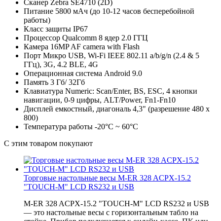
Сканер
Zebra SE4710 (2D)
Питание
5800 мАч (до 10-12 часов бесперебойной
работы)
Класс защиты
IP67
Процессор
Qualcomm 8 ядер 2.0 ГГЦ
Камера
16MP AF camera with Flash
Порт
Микро USB, Wi-Fi IEEE 802.11 a/b/g/n (2.4 & 5
ГГц), 3G, 4.2 BLE, 4G
Операционная система
Android 9.0
Память
3 Гб/ 32Гб
Клавиатура
Numeric: Scan/Enter, BS, ESC, 4 кнопки
навигации, 0-9 цифры, ALT/Power, Fn1-Fn10
Дисплей
емкостный, диагональ 4,3" (разрешение 480 x
800)
Температура работы
-20°C ~ 60°C
С этим товаром покупают
Торговые настольные весы M-ER 328 ACPX-15.2
"TOUCH-M" LCD RS232 и USB
M-ER 328 ACPX-15.2 "TOUCH-M" LCD RS232 и USB
— это настольные весы с горизонтальным табло на