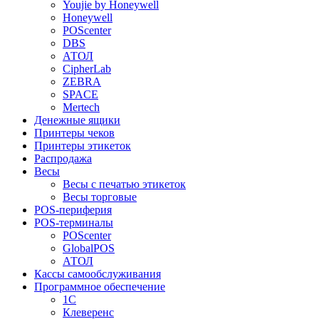
Youjie by Honeywell
Honeywell
POScenter
DBS
АТОЛ
CipherLab
ZEBRA
SPACE
Mertech
Денежные ящики
Принтеры чеков
Принтеры этикеток
Распродажа
Весы
Весы с печатью этикеток
Весы торговые
POS-периферия
POS-терминалы
POScenter
GlobalPOS
АТОЛ
Кассы самообслуживания
Программное обеспечение
1С
Клеверенс