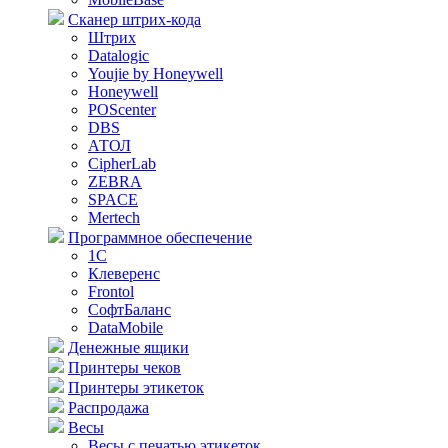
Сканер штрих-кода
Штрих
Datalogic
Youjie by Honeywell
Honeywell
POScenter
DBS
АТОЛ
CipherLab
ZEBRA
SPACE
Mertech
Программное обеспечение
1С
Клеверенс
Frontol
СофтБаланс
DataMobile
Денежные ящики
Принтеры чеков
Принтеры этикеток
Распродажа
Весы
Весы с печатью этикеток