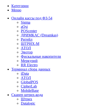
Категории
Меню
Онлайн кассы под ФЗ-54
Sigma
aQsi
POScenter
ДРИМКАС (Dreamkas)
Ритейл
ШТРИХ-М
АТОЛ
Эвотор
Фискальные накопители
Меркурий
RR Electro
Терминал сбора данных
iData
АТОЛ
GlobalPOS
CipherLab
MobileBase
Сканер штрих-кода
Штрих
Datalogic