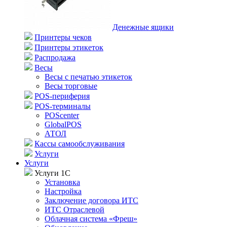
Денежные ящики
Принтеры чеков
Принтеры этикеток
Распродажа
Весы
Весы с печатью этикеток
Весы торговые
POS-периферия
POS-терминалы
POScenter
GlobalPOS
АТОЛ
Кассы самообслуживания
Услуги
Услуги
Услуги 1С
Установка
Настройка
Заключение договора ИТС
ИТС Отраслевой
Облачная система «Фреш»