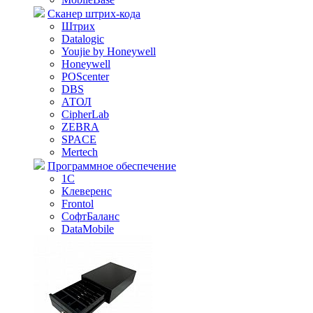
Сканер штрих-кода
Штрих
Datalogic
Youjie by Honeywell
Honeywell
POScenter
DBS
АТОЛ
CipherLab
ZEBRA
SPACE
Mertech
Программное обеспечение
1С
Клеверенс
Frontol
СофтБаланс
DataMobile