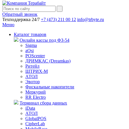
Обратный звонок
Техподдержка 24/7
+7 (473) 211 00 12
info@trbyte.ru
Меню
Каталог товаров
Онлайн кассы под ФЗ-54
Sigma
aQsi
POScenter
ДРИМКАС (Dreamkas)
Ритейл
ШТРИХ-М
АТОЛ
Эвотор
Фискальные накопители
Меркурий
RR Electro
Терминал сбора данных
iData
АТОЛ
GlobalPOS
CipherLab
MobileBase