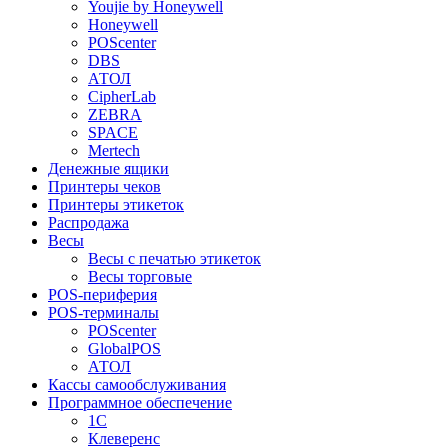
Youjie by Honeywell
Honeywell
POScenter
DBS
АТОЛ
CipherLab
ZEBRA
SPACE
Mertech
Денежные ящики
Принтеры чеков
Принтеры этикеток
Распродажа
Весы
Весы с печатью этикеток
Весы торговые
POS-периферия
POS-терминалы
POScenter
GlobalPOS
АТОЛ
Кассы самообслуживания
Программное обеспечение
1С
Клеверенс