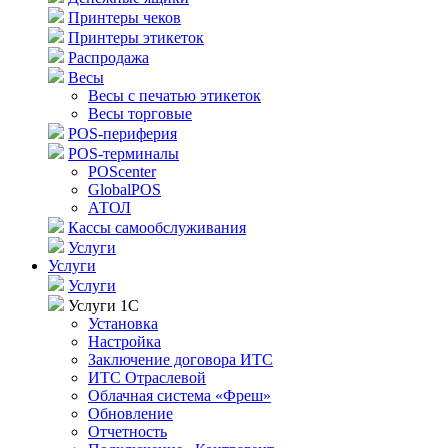
Принтеры чеков
Принтеры этикеток
Распродажа
Весы
Весы с печатью этикеток
Весы торговые
POS-периферия
POS-терминалы
POScenter
GlobalPOS
АТОЛ
Кассы самообслуживания
Услуги
Услуги
Услуги
Услуги 1С
Установка
Настройка
Заключение договора ИТС
ИТС Отраслевой
Облачная система «Фреш»
Обновление
Отчетность