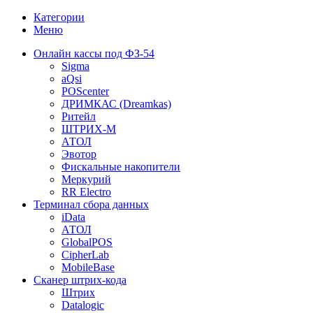
Категории
Меню
Онлайн кассы под ФЗ-54
Sigma
aQsi
POScenter
ДРИМКАС (Dreamkas)
Ритейл
ШТРИХ-М
АТОЛ
Эвотор
Фискальные накопители
Меркурий
RR Electro
Терминал сбора данных
iData
АТОЛ
GlobalPOS
CipherLab
MobileBase
Сканер штрих-кода
Штрих
Datalogic