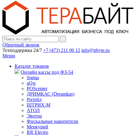
Обратный звонок
Техподдержка 24/7
+7 (473) 211 00 12
info@trbyte.ru
Меню
Каталог товаров
Онлайн кассы под ФЗ-54
Sigma
aQsi
POScenter
ДРИМКАС (Dreamkas)
Ритейл
ШТРИХ-М
АТОЛ
Эвотор
Фискальные накопители
Меркурий
RR Electro