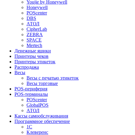
Youjie by Honeywell
Honeywell
POScenter
DBS
АТОЛ
CipherLab
ZEBRA
SPACE
Mertech
Денежные ящики
Принтеры чеков
Принтеры этикеток
Распродажа
Весы
Весы с печатью этикеток
Весы торговые
POS-периферия
POS-терминалы
POScenter
GlobalPOS
АТОЛ
Кассы самообслуживания
Программное обеспечение
1С
Клеверенс