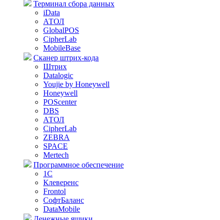
Терминал сбора данных
iData
АТОЛ
GlobalPOS
CipherLab
MobileBase
Сканер штрих-кода
Штрих
Datalogic
Youjie by Honeywell
Honeywell
POScenter
DBS
АТОЛ
CipherLab
ZEBRA
SPACE
Mertech
Программное обеспечение
1С
Клеверенс
Frontol
СофтБаланс
DataMobile
Денежные ящики