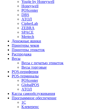
Youjie by Honeywell
Honeywell
POScenter
DBS
АТОЛ
CipherLab
ZEBRA
SPACE
Mertech
Денежные ящики
Принтеры чеков
Принтеры этикеток
Распродажа
Весы
Весы с печатью этикеток
Весы торговые
POS-периферия
POS-терминалы
POScenter
GlobalPOS
АТОЛ
Кассы самообслуживания
Программное обеспечение
1С
Клеверенс