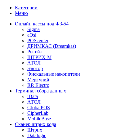
Категории
Меню
Онлайн кассы под ФЗ-54
Sigma
aQsi
POScenter
ДРИМКАС (Dreamkas)
Ритейл
ШТРИХ-М
АТОЛ
Эвотор
Фискальные накопители
Меркурий
RR Electro
Терминал сбора данных
iData
АТОЛ
GlobalPOS
CipherLab
MobileBase
Сканер штрих-кода
Штрих
Datalogic