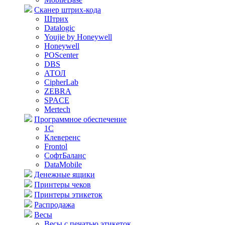
Сканер штрих-кода
Штрих
Datalogic
Youjie by Honeywell
Honeywell
POScenter
DBS
АТОЛ
CipherLab
ZEBRA
SPACE
Mertech
Программное обеспечение
1С
Клеверенс
Frontol
СофтБаланс
DataMobile
Денежные ящики
Принтеры чеков
Принтеры этикеток
Распродажа
Весы
Весы с печатью этикеток