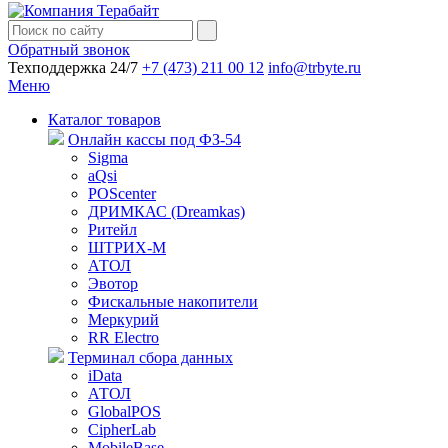
Обратный звонок
Техподдержка 24/7
+7 (473) 211 00 12
info@trbyte.ru
Меню
Каталог товаров
Онлайн кассы под ФЗ-54
Sigma
aQsi
POScenter
ДРИМКАС (Dreamkas)
Ритейл
ШТРИХ-М
АТОЛ
Эвотор
Фискальные накопители
Меркурий
RR Electro
Терминал сбора данных
iData
АТОЛ
GlobalPOS
CipherLab
MobileBase