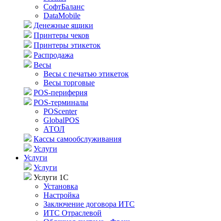
СофтБаланс
DataMobile
Денежные ящики
Принтеры чеков
Принтеры этикеток
Распродажа
Весы
Весы с печатью этикеток
Весы торговые
POS-периферия
POS-терминалы
POScenter
GlobalPOS
АТОЛ
Кассы самообслуживания
Услуги
Услуги
Услуги
Услуги 1С
Установка
Настройка
Заключение договора ИТС
ИТС Отраслевой