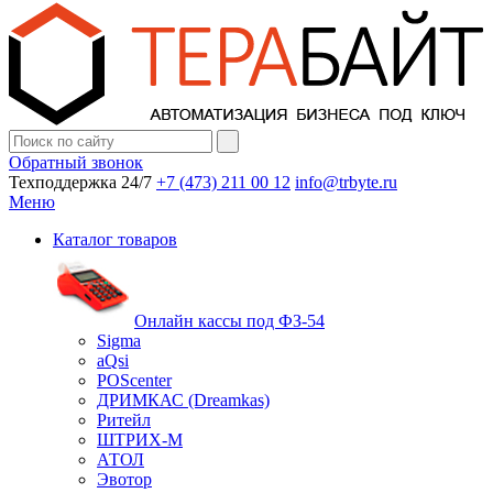
Обратный звонок
Техподдержка 24/7
+7 (473) 211 00 12
info@trbyte.ru
Меню
Каталог товаров
Онлайн кассы под ФЗ-54
Sigma
aQsi
POScenter
ДРИМКАС (Dreamkas)
Ритейл
ШТРИХ-М
АТОЛ
Эвотор