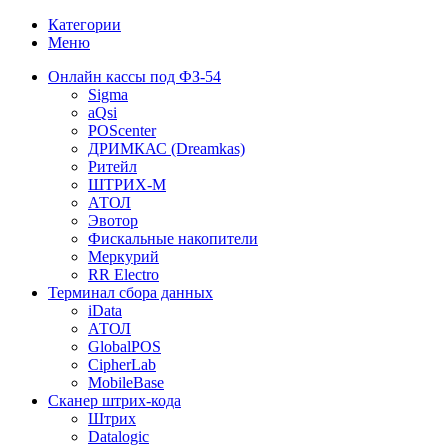
Категории
Меню
Онлайн кассы под ФЗ-54
Sigma
aQsi
POScenter
ДРИМКАС (Dreamkas)
Ритейл
ШТРИХ-М
АТОЛ
Эвотор
Фискальные накопители
Меркурий
RR Electro
Терминал сбора данных
iData
АТОЛ
GlobalPOS
CipherLab
MobileBase
Сканер штрих-кода
Штрих
Datalogic