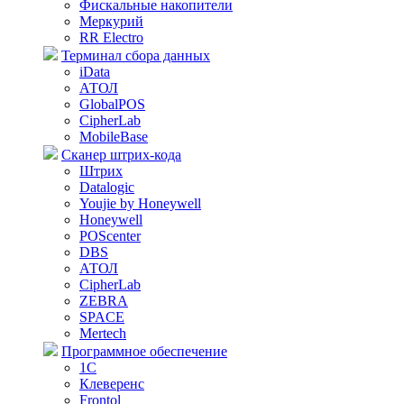
Фискальные накопители
Меркурий
RR Electro
Терминал сбора данных
iData
АТОЛ
GlobalPOS
CipherLab
MobileBase
Сканер штрих-кода
Штрих
Datalogic
Youjie by Honeywell
Honeywell
POScenter
DBS
АТОЛ
CipherLab
ZEBRA
SPACE
Mertech
Программное обеспечение
1С
Клеверенс
Frontol