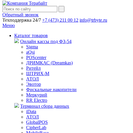
Обратный звонок
Техподдержка 24/7
+7 (473) 211 00 12
info@trbyte.ru
Меню
Каталог товаров
Онлайн кассы под ФЗ-54
Sigma
aQsi
POScenter
ДРИМКАС (Dreamkas)
Ритейл
ШТРИХ-М
АТОЛ
Эвотор
Фискальные накопители
Меркурий
RR Electro
Терминал сбора данных
iData
АТОЛ
GlobalPOS
CipherLab
MobileBase