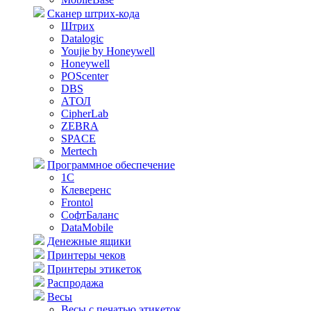
Сканер штрих-кода
Штрих
Datalogic
Youjie by Honeywell
Honeywell
POScenter
DBS
АТОЛ
CipherLab
ZEBRA
SPACE
Mertech
Программное обеспечение
1С
Клеверенс
Frontol
СофтБаланс
DataMobile
Денежные ящики
Принтеры чеков
Принтеры этикеток
Распродажа
Весы
Весы с печатью этикеток