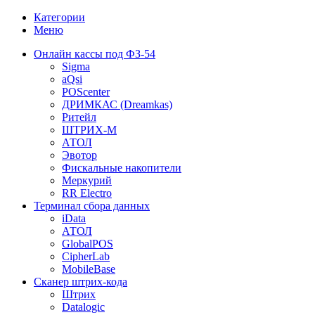
Категории
Меню
Онлайн кассы под ФЗ-54
Sigma
aQsi
POScenter
ДРИМКАС (Dreamkas)
Ритейл
ШТРИХ-М
АТОЛ
Эвотор
Фискальные накопители
Меркурий
RR Electro
Терминал сбора данных
iData
АТОЛ
GlobalPOS
CipherLab
MobileBase
Сканер штрих-кода
Штрих
Datalogic