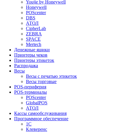
Youjie by Honeywell
Honeywell
POScenter
DBS
АТОЛ
CipherLab
ZEBRA
SPACE
Mertech
Денежные ящики
Принтеры чеков
Принтеры этикеток
Распродажа
Весы
Весы с печатью этикеток
Весы торговые
POS-периферия
POS-терминалы
POScenter
GlobalPOS
АТОЛ
Кассы самообслуживания
Программное обеспечение
1С
Клеверенс