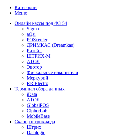
Категории
Меню
Онлайн кассы под ФЗ-54
Sigma
aQsi
POScenter
ДРИМКАС (Dreamkas)
Ритейл
ШТРИХ-М
АТОЛ
Эвотор
Фискальные накопители
Меркурий
RR Electro
Терминал сбора данных
iData
АТОЛ
GlobalPOS
CipherLab
MobileBase
Сканер штрих-кода
Штрих
Datalogic