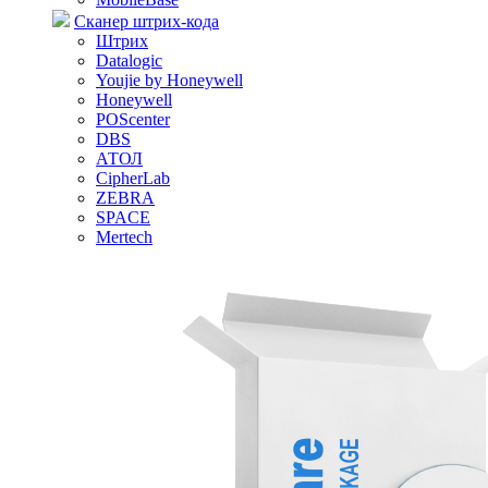
Сканер штрих-кода
Штрих
Datalogic
Youjie by Honeywell
Honeywell
POScenter
DBS
АТОЛ
CipherLab
ZEBRA
SPACE
Mertech