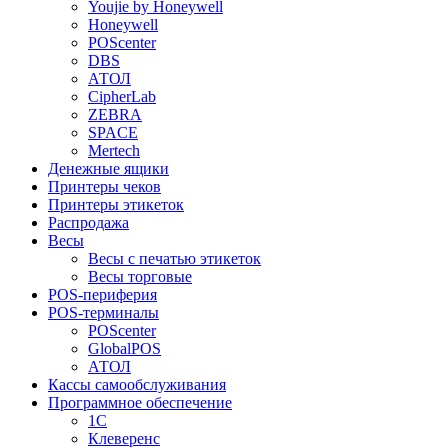
Youjie by Honeywell
Honeywell
POScenter
DBS
АТОЛ
CipherLab
ZEBRA
SPACE
Mertech
Денежные ящики
Принтеры чеков
Принтеры этикеток
Распродажа
Весы
Весы с печатью этикеток
Весы торговые
POS-периферия
POS-терминалы
POScenter
GlobalPOS
АТОЛ
Кассы самообслуживания
Программное обеспечение
1С
Клеверенс