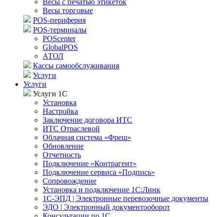
Весы с печатью этикеток
Весы торговые
POS-периферия
POS-терминалы
POScenter
GlobalPOS
АТОЛ
Кассы самообслуживания
Услуги
Услуги
Услуги 1С
Установка
Настройка
Заключение договора ИТС
ИТС Отраслевой
Облачная система «Фреш»
Обновление
Отчетность
Подключение «Контрагент»
Подключение сервиса «Подпись»
Сопровождение
Установка и подключение 1С:Линк
1С-ЭПД | Электронные перевозочные документы
ЭДО | Электронный документооборот
Консультации по 1С