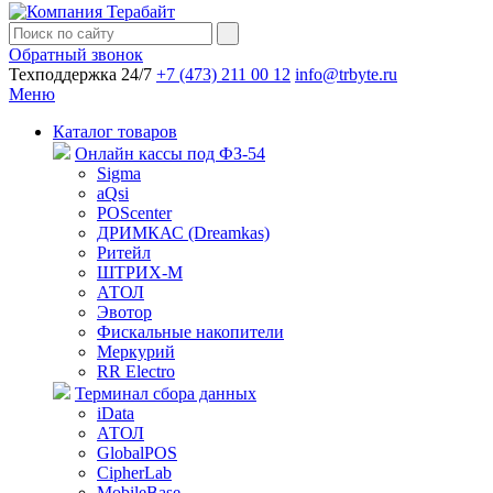
Обратный звонок
Техподдержка 24/7
+7 (473) 211 00 12
info@trbyte.ru
Меню
Каталог товаров
Онлайн кассы под ФЗ-54
Sigma
aQsi
POScenter
ДРИМКАС (Dreamkas)
Ритейл
ШТРИХ-М
АТОЛ
Эвотор
Фискальные накопители
Меркурий
RR Electro
Терминал сбора данных
iData
АТОЛ
GlobalPOS
CipherLab
MobileBase