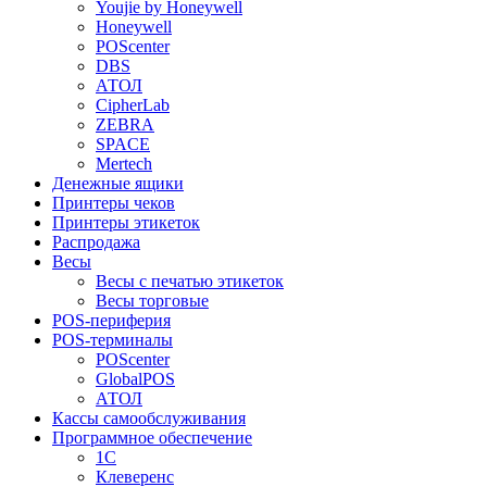
Youjie by Honeywell
Honeywell
POScenter
DBS
АТОЛ
CipherLab
ZEBRA
SPACE
Mertech
Денежные ящики
Принтеры чеков
Принтеры этикеток
Распродажа
Весы
Весы с печатью этикеток
Весы торговые
POS-периферия
POS-терминалы
POScenter
GlobalPOS
АТОЛ
Кассы самообслуживания
Программное обеспечение
1С
Клеверенс