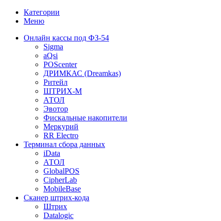
Категории
Меню
Онлайн кассы под ФЗ-54
Sigma
aQsi
POScenter
ДРИМКАС (Dreamkas)
Ритейл
ШТРИХ-М
АТОЛ
Эвотор
Фискальные накопители
Меркурий
RR Electro
Терминал сбора данных
iData
АТОЛ
GlobalPOS
CipherLab
MobileBase
Сканер штрих-кода
Штрих
Datalogic