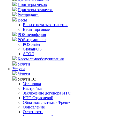
Принтеры чеков
Принтеры этикеток
Распродажа
Весы
Весы с печатью этикеток
Весы торговые
POS-периферия
POS-терминалы
POScenter
GlobalPOS
АТОЛ
Кассы самообслуживания
Услуги
Услуги
Услуги
Услуги 1С
Установка
Настройка
Заключение договора ИТС
ИТС Отраслевой
Облачная система «Фреш»
Обновление
Отчетность