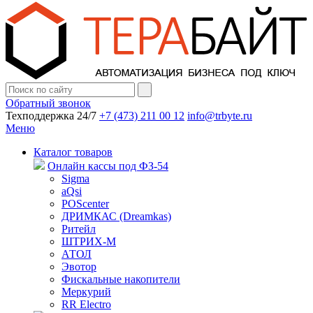
Обратный звонок
Техподдержка 24/7
+7 (473) 211 00 12
info@trbyte.ru
Меню
Каталог товаров
Онлайн кассы под ФЗ-54
Sigma
aQsi
POScenter
ДРИМКАС (Dreamkas)
Ритейл
ШТРИХ-М
АТОЛ
Эвотор
Фискальные накопители
Меркурий
RR Electro