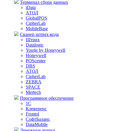
Терминал сбора данных
iData
АТОЛ
GlobalPOS
CipherLab
MobileBase
Сканер штрих-кода
Штрих
Datalogic
Youjie by Honeywell
Honeywell
POScenter
DBS
АТОЛ
CipherLab
ZEBRA
SPACE
Mertech
Программное обеспечение
1С
Клеверенс
Frontol
СофтБаланс
DataMobile
Денежные ящики