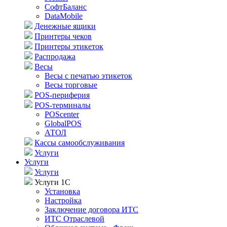
СофтБаланс
DataMobile
Денежные ящики
Принтеры чеков
Принтеры этикеток
Распродажа
Весы
Весы с печатью этикеток
Весы торговые
POS-периферия
POS-терминалы
POScenter
GlobalPOS
АТОЛ
Кассы самообслуживания
Услуги
Услуги
Услуги
Услуги 1С
Установка
Настройка
Заключение договора ИТС
ИТС Отраслевой