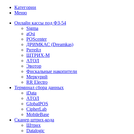
Категории
Меню
Онлайн кассы под ФЗ-54
Sigma
aQsi
POScenter
ДРИМКАС (Dreamkas)
Ритейл
ШТРИХ-М
АТОЛ
Эвотор
Фискальные накопители
Меркурий
RR Electro
Терминал сбора данных
iData
АТОЛ
GlobalPOS
CipherLab
MobileBase
Сканер штрих-кода
Штрих
Datalogic