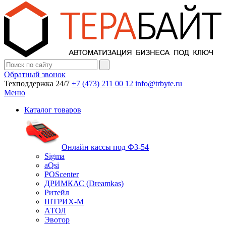
Обратный звонок
Техподдержка 24/7
+7 (473) 211 00 12
info@trbyte.ru
Меню
Каталог товаров
Онлайн кассы под ФЗ-54
Sigma
aQsi
POScenter
ДРИМКАС (Dreamkas)
Ритейл
ШТРИХ-М
АТОЛ
Эвотор