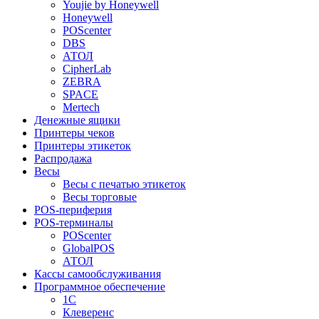
Youjie by Honeywell
Honeywell
POScenter
DBS
АТОЛ
CipherLab
ZEBRA
SPACE
Mertech
Денежные ящики
Принтеры чеков
Принтеры этикеток
Распродажа
Весы
Весы с печатью этикеток
Весы торговые
POS-периферия
POS-терминалы
POScenter
GlobalPOS
АТОЛ
Кассы самообслуживания
Программное обеспечение
1С
Клеверенс