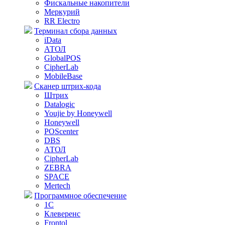
Фискальные накопители
Меркурий
RR Electro
Терминал сбора данных
iData
АТОЛ
GlobalPOS
CipherLab
MobileBase
Сканер штрих-кода
Штрих
Datalogic
Youjie by Honeywell
Honeywell
POScenter
DBS
АТОЛ
CipherLab
ZEBRA
SPACE
Mertech
Программное обеспечение
1С
Клеверенс
Frontol