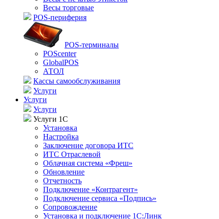
Весы торговые
POS-периферия
POS-терминалы
POScenter
GlobalPOS
АТОЛ
Кассы самообслуживания
Услуги
Услуги
Услуги
Услуги 1С
Установка
Настройка
Заключение договора ИТС
ИТС Отраслевой
Облачная система «Фреш»
Обновление
Отчетность
Подключение «Контрагент»
Подключение сервиса «Подпись»
Сопровождение
Установка и подключение 1С:Линк