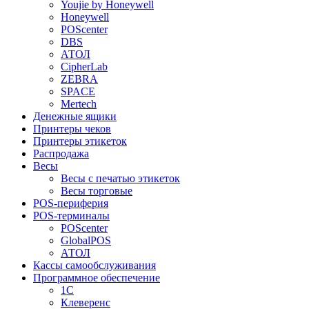
Youjie by Honeywell
Honeywell
POScenter
DBS
АТОЛ
CipherLab
ZEBRA
SPACE
Mertech
Денежные ящики
Принтеры чеков
Принтеры этикеток
Распродажа
Весы
Весы с печатью этикеток
Весы торговые
POS-периферия
POS-терминалы
POScenter
GlobalPOS
АТОЛ
Кассы самообслуживания
Программное обеспечение
1С
Клеверенс