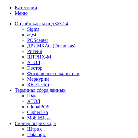
Категории
Меню
Онлайн кассы под ФЗ-54
Sigma
aQsi
POScenter
ДРИМКАС (Dreamkas)
Ритейл
ШТРИХ-М
АТОЛ
Эвотор
Фискальные накопители
Меркурий
RR Electro
Терминал сбора данных
iData
АТОЛ
GlobalPOS
CipherLab
MobileBase
Сканер штрих-кода
Штрих
Datalogic