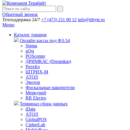
Обратный звонок
Техподдержка 24/7
+7 (473) 211 00 12
info@trbyte.ru
Меню
Каталог товаров
Онлайн кассы под ФЗ-54
Sigma
aQsi
POScenter
ДРИМКАС (Dreamkas)
Ритейл
ШТРИХ-М
АТОЛ
Эвотор
Фискальные накопители
Меркурий
RR Electro
Терминал сбора данных
iData
АТОЛ
GlobalPOS
CipherLab
MobileBase