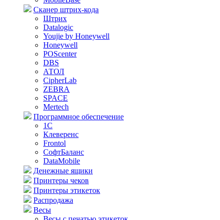
Сканер штрих-кода
Штрих
Datalogic
Youjie by Honeywell
Honeywell
POScenter
DBS
АТОЛ
CipherLab
ZEBRA
SPACE
Mertech
Программное обеспечение
1С
Клеверенс
Frontol
СофтБаланс
DataMobile
Денежные ящики
Принтеры чеков
Принтеры этикеток
Распродажа
Весы
Весы с печатью этикеток