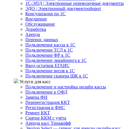
1С-ЭПД | Электронные перевозочные документы
ЭДО | Электронный документооборот
Консультации по 1С
Внедрение
Обслуживание
Доработка
Аренда
Перенос данных
Подключение кассы к 1С
Подключение ТСД к 1С
Подключение ФР к 1С
Подключение эквайринга к 1С
Ввод остатков ЕГАИС
Подключение весов к 1С
Подключение сканера ШК к 1С
Услуги для касс
Подключение и настройка онлайн кассы
Подключение к ОФД
Замена ФН
Перерегистрация ККТ
Регистрация в ФНС
Ремонт ККТ
Снятие ККМ с учёта
Аренда касс Тинькофф
Эвотор Select — сервис для аренды онлайн-касс