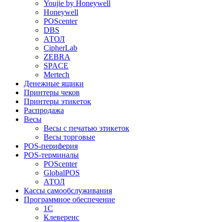
Youjie by Honeywell
Honeywell
POScenter
DBS
АТОЛ
CipherLab
ZEBRA
SPACE
Mertech
Денежные ящики
Принтеры чеков
Принтеры этикеток
Распродажа
Весы
Весы с печатью этикеток
Весы торговые
POS-периферия
POS-терминалы
POScenter
GlobalPOS
АТОЛ
Кассы самообслуживания
Программное обеспечение
1С
Клеверенс