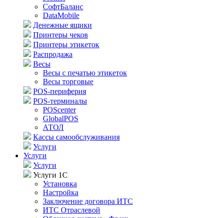
СофтБаланс
DataMobile
Денежные ящики
Принтеры чеков
Принтеры этикеток
Распродажа
Весы
Весы с печатью этикеток
Весы торговые
POS-периферия
POS-терминалы
POScenter
GlobalPOS
АТОЛ
Кассы самообслуживания
Услуги
Услуги
Услуги
Услуги 1С
Установка
Настройка
Заключение договора ИТС
ИТС Отраслевой