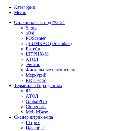
Категории
Меню
Онлайн кассы под ФЗ-54
Sigma
aQsi
POScenter
ДРИМКАС (Dreamkas)
Ритейл
ШТРИХ-М
АТОЛ
Эвотор
Фискальные накопители
Меркурий
RR Electro
Терминал сбора данных
iData
АТОЛ
GlobalPOS
CipherLab
MobileBase
Сканер штрих-кода
Штрих
Datalogic