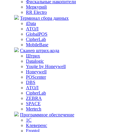
Фискальные накопители
Меркурий
RR Electro
Терминал сбора данных
iData
АТОЛ
GlobalPOS
CipherLab
MobileBase
Сканер штрих-кода
Штрих
Datalogic
Youjie by Honeywell
Honeywell
POScenter
DBS
АТОЛ
CipherLab
ZEBRA
SPACE
Mertech
Программное обеспечение
1С
Клеверенс
Frontol