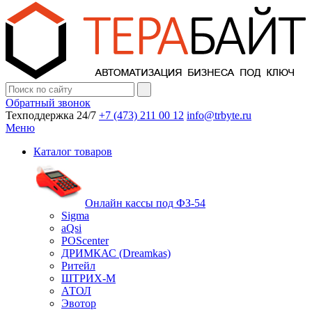
Обратный звонок
Техподдержка 24/7
+7 (473) 211 00 12
info@trbyte.ru
Меню
Каталог товаров
Онлайн кассы под ФЗ-54
Sigma
aQsi
POScenter
ДРИМКАС (Dreamkas)
Ритейл
ШТРИХ-М
АТОЛ
Эвотор