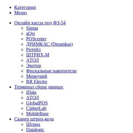
Категории
Меню
Онлайн кассы под ФЗ-54
Sigma
aQsi
POScenter
ДРИМКАС (Dreamkas)
Ритейл
ШТРИХ-М
АТОЛ
Эвотор
Фискальные накопители
Меркурий
RR Electro
Терминал сбора данных
iData
АТОЛ
GlobalPOS
CipherLab
MobileBase
Сканер штрих-кода
Штрих
Datalogic