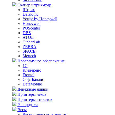
Сканер штрих-кода
Штрих
Datalogic
Youjie by Honeywell
Honeywell
POScenter
DBS
АТОЛ
CipherLab
ZEBRA
SPACE
Mertech
Программное обеспечение
1С
Клеверенс
Frontol
СофтБаланс
DataMobile
Денежные ящики
Принтеры чеков
Принтеры этикеток
Распродажа
Весы
Весы с печатью этикеток