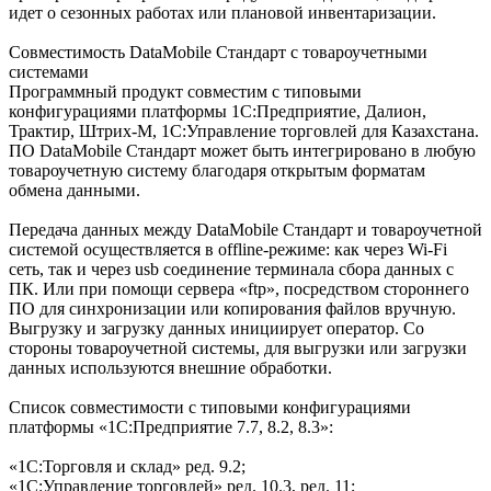
идет о сезонных работах или плановой инвентаризации.
Совместимость DataMobile Стандарт с товароучетными
системами
Программный продукт совместим с типовыми
конфигурациями платформы 1С:Предприятие, Далион,
Трактир, Штрих-М, 1С:Управление торговлей для Казахстана.
ПО DataMobile Стандарт может быть интегрировано в любую
товароучетную систему благодаря открытым форматам
обмена данными.
Передача данных между DataMobile Стандарт и товароучетной
системой осуществляется в offline-режиме: как через Wi-Fi
сеть, так и через usb соединение терминала сбора данных с
ПК. Или при помощи сервера «ftp», посредством стороннего
ПО для синхронизации или копирования файлов вручную.
Выгрузку и загрузку данных инициирует оператор. Со
стороны товароучетной системы, для выгрузки или загрузки
данных используются внешние обработки.
Список совместимости с типовыми конфигурациями
платформы «1С:Предприятие 7.7, 8.2, 8.3»:
«1С:Торговля и склад» ред. 9.2;
«1С:Управление торговлей» ред. 10.3, ред. 11;