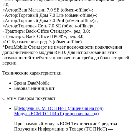
2.0;
«Астор:Ваш Магазин 7.0 SE (обмен-offline)»;
«Астор:Торговый Дом 7.0 Lite (обмен-offline)»;
«Астор:Торговый Дом 7.0 Prof (обмен-offline)»;
«Астор:Торговая Сеть 7.0 SE (обмен-offline)»;
«Трактиръ: Back-Office Стандарт», ред. 3.0;
«Трактиръ: Back-Office ПРОФ», ред. 3.0;
«1С:Бухгалтерия» ред. 3 (обмен-offline).
*DataMobile Стандарт не имеет возможности подключения
дополнительного модуля RFID. Для использования этих
возможностей требуется произвести апгрейд до более старшей
версии.
Технические характеристики
Бренд
DataMobile
Базовая единица
шт
С этим товаром покупают
Модуль ЕСМ ТС ПИоТ (лицензия на год)
Программный модуль ЕСМ Технические Средства
Получения Информации о Товаре (ТС ПИоТ) —