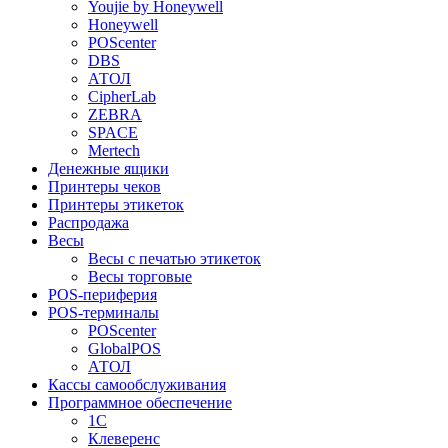
Youjie by Honeywell
Honeywell
POScenter
DBS
АТОЛ
CipherLab
ZEBRA
SPACE
Mertech
Денежные ящики
Принтеры чеков
Принтеры этикеток
Распродажа
Весы
Весы с печатью этикеток
Весы торговые
POS-периферия
POS-терминалы
POScenter
GlobalPOS
АТОЛ
Кассы самообслуживания
Программное обеспечение
1С
Клеверенс