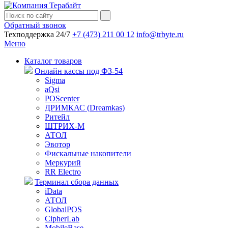
Обратный звонок
Техподдержка 24/7
+7 (473) 211 00 12
info@trbyte.ru
Меню
Каталог товаров
Онлайн кассы под ФЗ-54
Sigma
aQsi
POScenter
ДРИМКАС (Dreamkas)
Ритейл
ШТРИХ-М
АТОЛ
Эвотор
Фискальные накопители
Меркурий
RR Electro
Терминал сбора данных
iData
АТОЛ
GlobalPOS
CipherLab
MobileBase