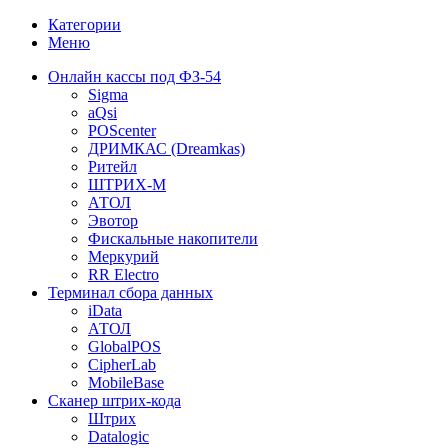
Категории
Меню
Онлайн кассы под ФЗ-54
Sigma
aQsi
POScenter
ДРИМКАС (Dreamkas)
Ритейл
ШТРИХ-М
АТОЛ
Эвотор
Фискальные накопители
Меркурий
RR Electro
Терминал сбора данных
iData
АТОЛ
GlobalPOS
CipherLab
MobileBase
Сканер штрих-кода
Штрих
Datalogic