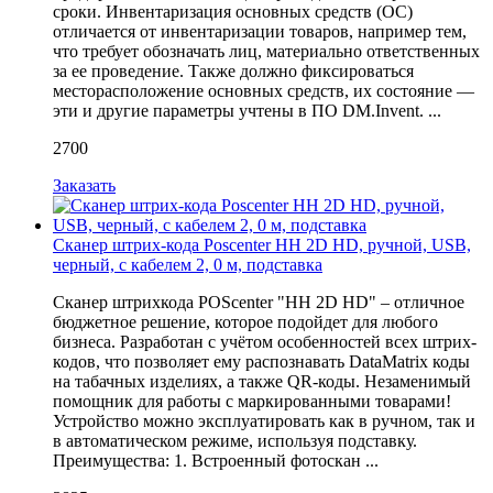
сроки. Инвентаризация основных средств (ОС)
отличается от инвентаризации товаров, например тем,
что требует обозначать лиц, материально ответственных
за ее проведение. Также должно фиксироваться
месторасположение основных средств, их состояние —
эти и другие параметры учтены в ПО DM.Invent. ...
2700
Заказать
Сканер штрих-кода Poscenter HH 2D HD, ручной, USB,
черный, с кабелем 2, 0 м, подставка
Сканер штрихкода POScenter "HH 2D HD" – отличное
бюджетное решение, которое подойдет для любого
бизнеса. Разработан с учётом особенностей всех штрих-
кодов, что позволяет ему распознавать DataMatrix коды
на табачных изделиях, а также QR-коды. Незаменимый
помощник для работы с маркированными товарами!
Устройство можно эксплуатировать как в ручном, так и
в автоматическом режиме, используя подставку.
Преимущества: 1. Встроенный фотоскан ...