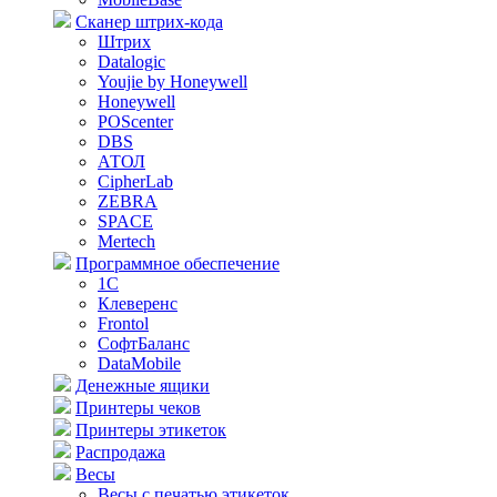
Сканер штрих-кода
Штрих
Datalogic
Youjie by Honeywell
Honeywell
POScenter
DBS
АТОЛ
CipherLab
ZEBRA
SPACE
Mertech
Программное обеспечение
1С
Клеверенс
Frontol
СофтБаланс
DataMobile
Денежные ящики
Принтеры чеков
Принтеры этикеток
Распродажа
Весы
Весы с печатью этикеток