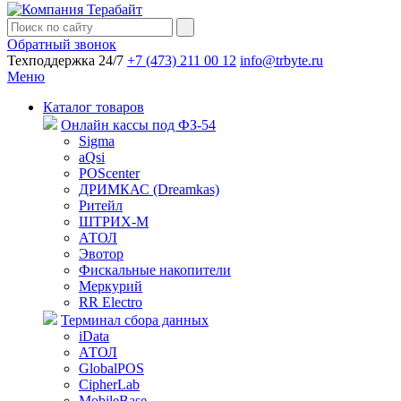
Обратный звонок
Техподдержка 24/7
+7 (473) 211 00 12
info@trbyte.ru
Меню
Каталог товаров
Онлайн кассы под ФЗ-54
Sigma
aQsi
POScenter
ДРИМКАС (Dreamkas)
Ритейл
ШТРИХ-М
АТОЛ
Эвотор
Фискальные накопители
Меркурий
RR Electro
Терминал сбора данных
iData
АТОЛ
GlobalPOS
CipherLab
MobileBase