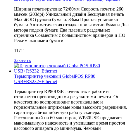
Ширина печати/рулона: 72/80мм Скорость печати: 260
мм/сек (203dpi) Уникальный дизайн Бесшумная печать
Мах ø(OD) рулона бумаги: 83мм Простая установка
бумаги Автоматическая отладка при замятии бумаги Два
мотора подачи бумаги Два плавных раздельных
отрезчика Совместим с большинством драйверов и ПО
Режим экономии бумаги
11711
Заказать
Термопринтер чековый GlobalPOS RP80
USB+RS232+Ethernet
Термопринтер RP80USE - очень тих в работе и
отличается превосходными результатами печати. Он
качественно воспроизводит вертикальные и
горизонтальные штриховые коды высокого разрешения,
гарантируя безошибочную работу сканера.
Рассчитанный на 60 млн строк, WP80USE предлагает
максимальную надежность и уменьшает время простоя
кассового аппарата до минимума. Чековый