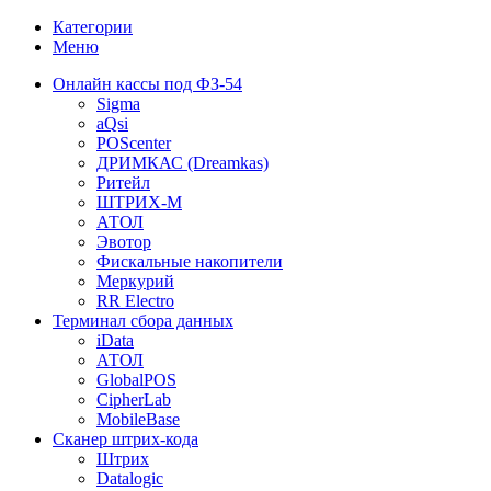
Категории
Меню
Онлайн кассы под ФЗ-54
Sigma
aQsi
POScenter
ДРИМКАС (Dreamkas)
Ритейл
ШТРИХ-М
АТОЛ
Эвотор
Фискальные накопители
Меркурий
RR Electro
Терминал сбора данных
iData
АТОЛ
GlobalPOS
CipherLab
MobileBase
Сканер штрих-кода
Штрих
Datalogic