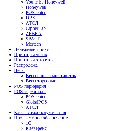
Youjie by Honeywell
Honeywell
POScenter
DBS
АТОЛ
CipherLab
ZEBRA
SPACE
Mertech
Денежные ящики
Принтеры чеков
Принтеры этикеток
Распродажа
Весы
Весы с печатью этикеток
Весы торговые
POS-периферия
POS-терминалы
POScenter
GlobalPOS
АТОЛ
Кассы самообслуживания
Программное обеспечение
1С
Клеверенс