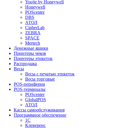
Youjie by Honeywell
Honeywell
POScenter
DBS
АТОЛ
CipherLab
ZEBRA
SPACE
Mertech
Денежные ящики
Принтеры чеков
Принтеры этикеток
Распродажа
Весы
Весы с печатью этикеток
Весы торговые
POS-периферия
POS-терминалы
POScenter
GlobalPOS
АТОЛ
Кассы самообслуживания
Программное обеспечение
1С
Клеверенс