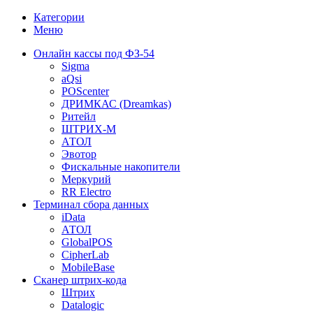
Категории
Меню
Онлайн кассы под ФЗ-54
Sigma
aQsi
POScenter
ДРИМКАС (Dreamkas)
Ритейл
ШТРИХ-М
АТОЛ
Эвотор
Фискальные накопители
Меркурий
RR Electro
Терминал сбора данных
iData
АТОЛ
GlobalPOS
CipherLab
MobileBase
Сканер штрих-кода
Штрих
Datalogic