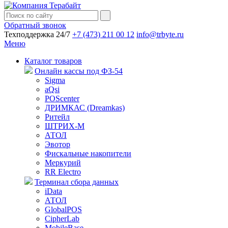
Обратный звонок
Техподдержка 24/7
+7 (473) 211 00 12
info@trbyte.ru
Меню
Каталог товаров
Онлайн кассы под ФЗ-54
Sigma
aQsi
POScenter
ДРИМКАС (Dreamkas)
Ритейл
ШТРИХ-М
АТОЛ
Эвотор
Фискальные накопители
Меркурий
RR Electro
Терминал сбора данных
iData
АТОЛ
GlobalPOS
CipherLab
MobileBase