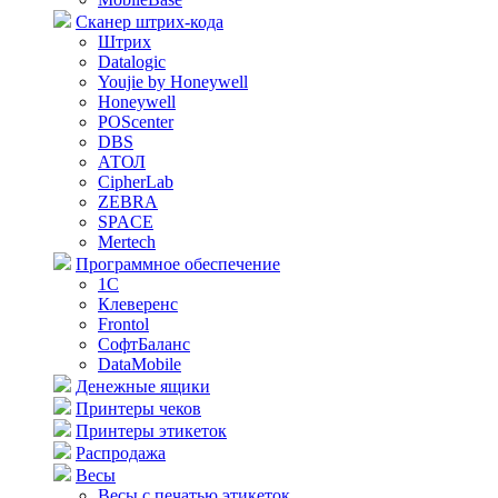
Сканер штрих-кода
Штрих
Datalogic
Youjie by Honeywell
Honeywell
POScenter
DBS
АТОЛ
CipherLab
ZEBRA
SPACE
Mertech
Программное обеспечение
1С
Клеверенс
Frontol
СофтБаланс
DataMobile
Денежные ящики
Принтеры чеков
Принтеры этикеток
Распродажа
Весы
Весы с печатью этикеток