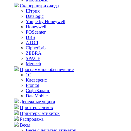
Сканер штрих-кода
Штрих
Datalogic
Youjie by Honeywell
Honeywell
POScenter
DBS
АТОЛ
CipherLab
ZEBRA
SPACE
Mertech
Программное обеспечение
1С
Клеверенс
Frontol
СофтБаланс
DataMobile
Денежные ящики
Принтеры чеков
Принтеры этикеток
Распродажа
Весы
Весы с печатью этикеток