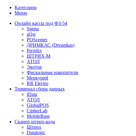
Категории
Меню
Онлайн кассы под ФЗ-54
Sigma
aQsi
POScenter
ДРИМКАС (Dreamkas)
Ритейл
ШТРИХ-М
АТОЛ
Эвотор
Фискальные накопители
Меркурий
RR Electro
Терминал сбора данных
iData
АТОЛ
GlobalPOS
CipherLab
MobileBase
Сканер штрих-кода
Штрих
Datalogic