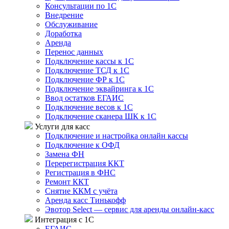
Консультации по 1С
Внедрение
Обслуживание
Доработка
Аренда
Перенос данных
Подключение кассы к 1С
Подключение ТСД к 1С
Подключение ФР к 1С
Подключение эквайринга к 1С
Ввод остатков ЕГАИС
Подключение весов к 1С
Подключение сканера ШК к 1С
Услуги для касс
Подключение и настройка онлайн кассы
Подключение к ОФД
Замена ФН
Перерегистрация ККТ
Регистрация в ФНС
Ремонт ККТ
Снятие ККМ с учёта
Аренда касс Тинькофф
Эвотор Select — сервис для аренды онлайн-касс
Интеграция с 1С
ЕГАИС