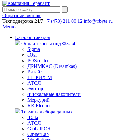
Обратный звонок
Техподдержка 24/7
+7 (473) 211 00 12
info@trbyte.ru
Меню
Каталог товаров
Онлайн кассы под ФЗ-54
Sigma
aQsi
POScenter
ДРИМКАС (Dreamkas)
Ритейл
ШТРИХ-М
АТОЛ
Эвотор
Фискальные накопители
Меркурий
RR Electro
Терминал сбора данных
iData
АТОЛ
GlobalPOS
CipherLab
MobileBase