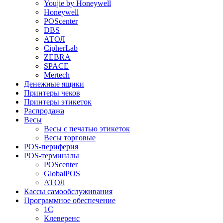
Youjie by Honeywell
Honeywell
POScenter
DBS
АТОЛ
CipherLab
ZEBRA
SPACE
Mertech
Денежные ящики
Принтеры чеков
Принтеры этикеток
Распродажа
Весы
Весы с печатью этикеток
Весы торговые
POS-периферия
POS-терминалы
POScenter
GlobalPOS
АТОЛ
Кассы самообслуживания
Программное обеспечение
1С
Клеверенс