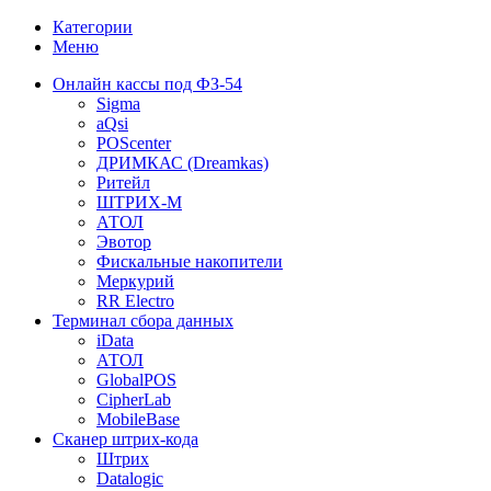
Категории
Меню
Онлайн кассы под ФЗ-54
Sigma
aQsi
POScenter
ДРИМКАС (Dreamkas)
Ритейл
ШТРИХ-М
АТОЛ
Эвотор
Фискальные накопители
Меркурий
RR Electro
Терминал сбора данных
iData
АТОЛ
GlobalPOS
CipherLab
MobileBase
Сканер штрих-кода
Штрих
Datalogic