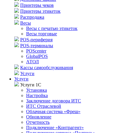
Принтеры чеков
Принтеры этикеток
Распродажа
Весы
Весы с печатью этикеток
Весы торговые
POS-периферия
POS-терминалы
POScenter
GlobalPOS
АТОЛ
Кассы самообслуживания
Услуги
Услуги
Услуги 1С
Установка
Настройка
Заключение договора ИТС
ИТС Отраслевой
Облачная система «Фреш»
Обновление
Отчетность
Подключение «Контрагент»
Подключение сервиса «Подпись»