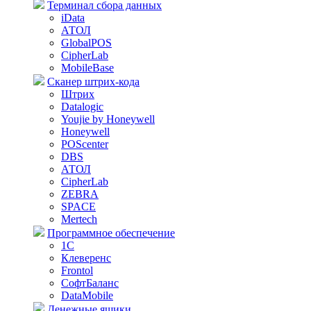
Терминал сбора данных
iData
АТОЛ
GlobalPOS
CipherLab
MobileBase
Сканер штрих-кода
Штрих
Datalogic
Youjie by Honeywell
Honeywell
POScenter
DBS
АТОЛ
CipherLab
ZEBRA
SPACE
Mertech
Программное обеспечение
1С
Клеверенс
Frontol
СофтБаланс
DataMobile
Денежные ящики