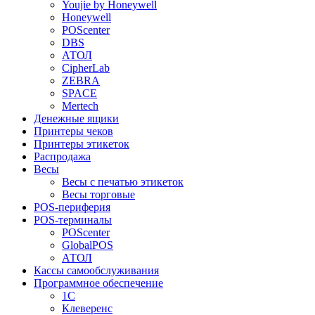
Youjie by Honeywell
Honeywell
POScenter
DBS
АТОЛ
CipherLab
ZEBRA
SPACE
Mertech
Денежные ящики
Принтеры чеков
Принтеры этикеток
Распродажа
Весы
Весы с печатью этикеток
Весы торговые
POS-периферия
POS-терминалы
POScenter
GlobalPOS
АТОЛ
Кассы самообслуживания
Программное обеспечение
1С
Клеверенс