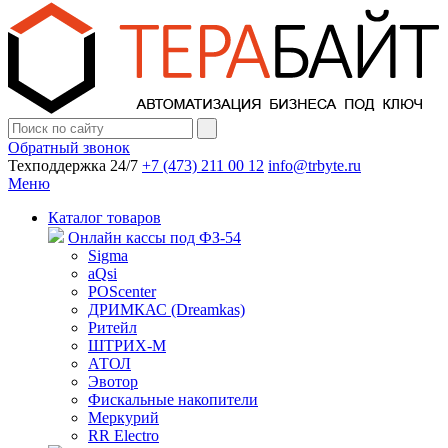
Обратный звонок
Техподдержка 24/7
+7 (473) 211 00 12
info@trbyte.ru
Меню
Каталог товаров
Онлайн кассы под ФЗ-54
Sigma
aQsi
POScenter
ДРИМКАС (Dreamkas)
Ритейл
ШТРИХ-М
АТОЛ
Эвотор
Фискальные накопители
Меркурий
RR Electro