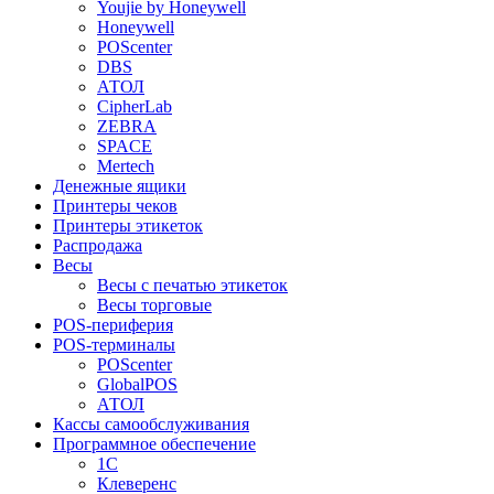
Youjie by Honeywell
Honeywell
POScenter
DBS
АТОЛ
CipherLab
ZEBRA
SPACE
Mertech
Денежные ящики
Принтеры чеков
Принтеры этикеток
Распродажа
Весы
Весы с печатью этикеток
Весы торговые
POS-периферия
POS-терминалы
POScenter
GlobalPOS
АТОЛ
Кассы самообслуживания
Программное обеспечение
1С
Клеверенс