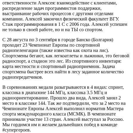
ответственности Алексея: взаимодействие с клиентами,
распределение задач программистов поддержки,
выстраивание рабочих процессов с другими отделами
компании. Алексей закончил физический факультет ВГУ.
Стаж программирования в 1 С с 2006 года. Алексей успешен
не только в своей работе, но и на ТЫ со спортом.
С 28 августа по 3 сентября в городе Банско (Болгария)
проходит 23 Чемпионат Европы по спортивной
радиопеленгации (также известна как охота на лис).
Спортсмены бегают, как легкоатлеты и лыжники, это беговой
радиоспорт, а стадион это лес. Из спортивного инвентаря:
карта местности и спортивный радиоприемник. Задача
спортсмена быстрее всех найти в лесу заданное количество
радиопередатчиков.
В соревнованиях медали разыгрываются в 4 видах: спринт,
классика в диапазоне 144 МГц, классика 3.5 МГц и
радиоориентирование. Прошло два вида, Алексей занял 2
место в классике 144. Так же подтвердили, что за 2 место на
Чемпионате Европы Алексей выполнил норматив Мастера
спорта международного класса (МСМК). В чемпионате
принимали участие 13 стран. Алексей выступал за Россию.
Мы гордимся им и желаем дальнейших побед в команде
#супергероев.