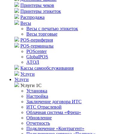
Принтеры чеков
Принтеры этикеток
Распродажа
Весы
Весы с печатью этикеток
Весы торговые
POS-периферия
POS-терминалы
POScenter
GlobalPOS
АТОЛ
Кассы самообслуживания
Услуги
Услуги
Услуги 1С
Установка
Настройка
Заключение договора ИТС
ИТС Отраслевой
Облачная система «Фреш»
Обновление
Отчетность
Подключение «Контрагент»
Подключение сервиса «Подпись»