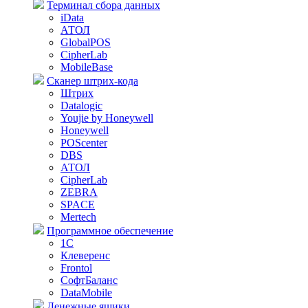
Терминал сбора данных
iData
АТОЛ
GlobalPOS
CipherLab
MobileBase
Сканер штрих-кода
Штрих
Datalogic
Youjie by Honeywell
Honeywell
POScenter
DBS
АТОЛ
CipherLab
ZEBRA
SPACE
Mertech
Программное обеспечение
1С
Клеверенс
Frontol
СофтБаланс
DataMobile
Денежные ящики