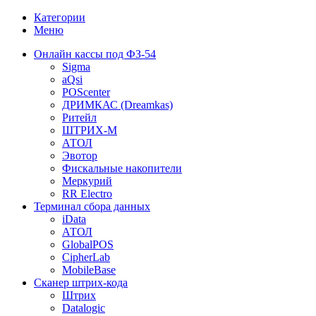
Категории
Меню
Онлайн кассы под ФЗ-54
Sigma
aQsi
POScenter
ДРИМКАС (Dreamkas)
Ритейл
ШТРИХ-М
АТОЛ
Эвотор
Фискальные накопители
Меркурий
RR Electro
Терминал сбора данных
iData
АТОЛ
GlobalPOS
CipherLab
MobileBase
Сканер штрих-кода
Штрих
Datalogic