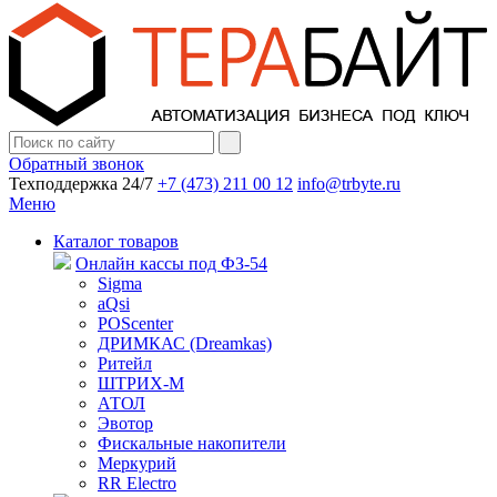
Обратный звонок
Техподдержка 24/7
+7 (473) 211 00 12
info@trbyte.ru
Меню
Каталог товаров
Онлайн кассы под ФЗ-54
Sigma
aQsi
POScenter
ДРИМКАС (Dreamkas)
Ритейл
ШТРИХ-М
АТОЛ
Эвотор
Фискальные накопители
Меркурий
RR Electro