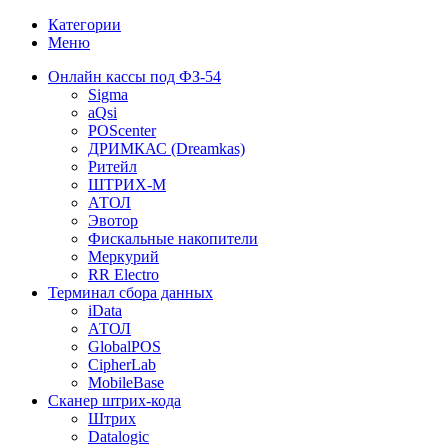
Категории
Меню
Онлайн кассы под ФЗ-54
Sigma
aQsi
POScenter
ДРИМКАС (Dreamkas)
Ритейл
ШТРИХ-М
АТОЛ
Эвотор
Фискальные накопители
Меркурий
RR Electro
Терминал сбора данных
iData
АТОЛ
GlobalPOS
CipherLab
MobileBase
Сканер штрих-кода
Штрих
Datalogic