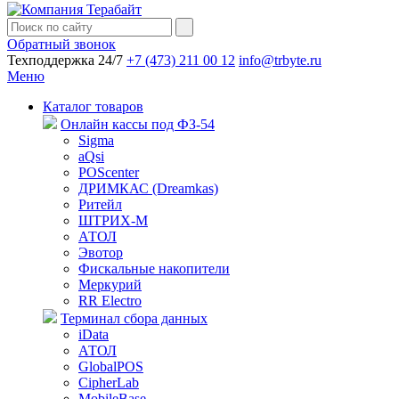
Обратный звонок
Техподдержка 24/7
+7 (473) 211 00 12
info@trbyte.ru
Меню
Каталог товаров
Онлайн кассы под ФЗ-54
Sigma
aQsi
POScenter
ДРИМКАС (Dreamkas)
Ритейл
ШТРИХ-М
АТОЛ
Эвотор
Фискальные накопители
Меркурий
RR Electro
Терминал сбора данных
iData
АТОЛ
GlobalPOS
CipherLab
MobileBase