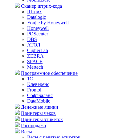
Сканер штрих-кода
Штрих
Datalogic
Youjie by Honeywell
Honeywell
POScenter
DBS
АТОЛ
CipherLab
ZEBRA
SPACE
Mertech
Программное обеспечение
1С
Клеверенс
Frontol
СофтБаланс
DataMobile
Денежные ящики
Принтеры чеков
Принтеры этикеток
Распродажа
Весы
Весы с печатью этикеток