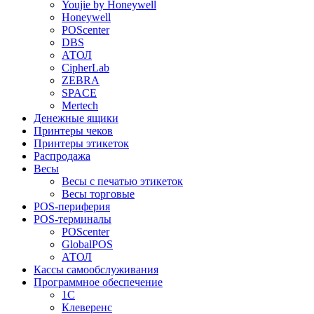
Youjie by Honeywell
Honeywell
POScenter
DBS
АТОЛ
CipherLab
ZEBRA
SPACE
Mertech
Денежные ящики
Принтеры чеков
Принтеры этикеток
Распродажа
Весы
Весы с печатью этикеток
Весы торговые
POS-периферия
POS-терминалы
POScenter
GlobalPOS
АТОЛ
Кассы самообслуживания
Программное обеспечение
1С
Клеверенс