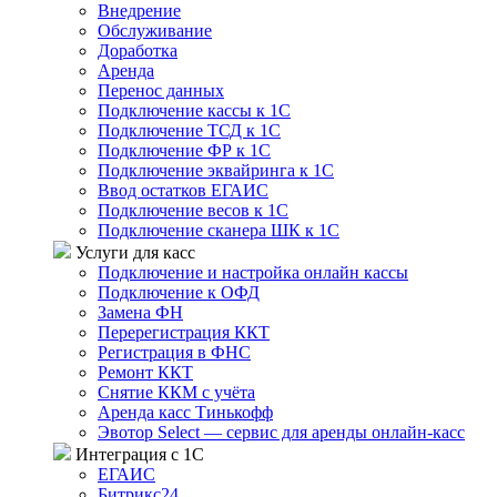
Внедрение
Обслуживание
Доработка
Аренда
Перенос данных
Подключение кассы к 1С
Подключение ТСД к 1С
Подключение ФР к 1С
Подключение эквайринга к 1С
Ввод остатков ЕГАИС
Подключение весов к 1С
Подключение сканера ШК к 1С
Услуги для касс
Подключение и настройка онлайн кассы
Подключение к ОФД
Замена ФН
Перерегистрация ККТ
Регистрация в ФНС
Ремонт ККТ
Снятие ККМ с учёта
Аренда касс Тинькофф
Эвотор Select — сервис для аренды онлайн-касс
Интеграция с 1С
ЕГАИС
Битрикс24