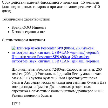
Срок действия ключей фискального признака - 15 месяцев
(для подакцизных товаров и при автономном режиме - 410
дней).
Технические характеристики
Бренд
ООО Инвента
Базовая единица
шт
С этим товаром покупают
Принтер чеков Poscenter SP9 (80мм, 260 мм/сек,
автоотрез, звук. сигнал, USB+LAN+ден.ящ.) черный
Ширина печати/рулона: 72/80мм Скорость печати: 260
мм/сек (203dpi) Уникальный дизайн Бесшумная печать
Мах ø(OD) рулона бумаги: 83мм Простая установка
бумаги Автоматическая отладка при замятии бумаги Два
мотора подачи бумаги Два плавных раздельных
отрезчика Совместим с большинством драйверов и ПО
Режим экономии бумаги
11711