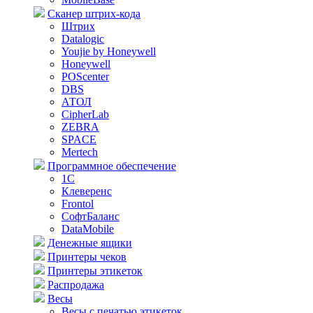
Сканер штрих-кода
Штрих
Datalogic
Youjie by Honeywell
Honeywell
POScenter
DBS
АТОЛ
CipherLab
ZEBRA
SPACE
Mertech
Программное обеспечение
1С
Клеверенс
Frontol
СофтБаланс
DataMobile
Денежные ящики
Принтеры чеков
Принтеры этикеток
Распродажа
Весы
Весы с печатью этикеток