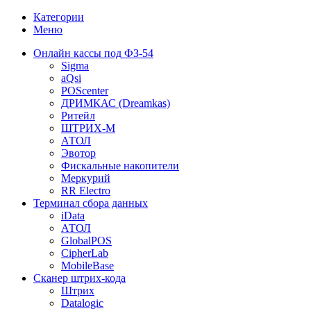
Категории
Меню
Онлайн кассы под ФЗ-54
Sigma
aQsi
POScenter
ДРИМКАС (Dreamkas)
Ритейл
ШТРИХ-М
АТОЛ
Эвотор
Фискальные накопители
Меркурий
RR Electro
Терминал сбора данных
iData
АТОЛ
GlobalPOS
CipherLab
MobileBase
Сканер штрих-кода
Штрих
Datalogic