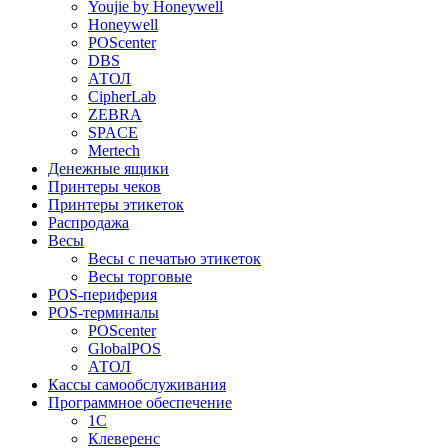
Youjie by Honeywell
Honeywell
POScenter
DBS
АТОЛ
CipherLab
ZEBRA
SPACE
Mertech
Денежные ящики
Принтеры чеков
Принтеры этикеток
Распродажа
Весы
Весы с печатью этикеток
Весы торговые
POS-периферия
POS-терминалы
POScenter
GlobalPOS
АТОЛ
Кассы самообслуживания
Программное обеспечение
1С
Клеверенс