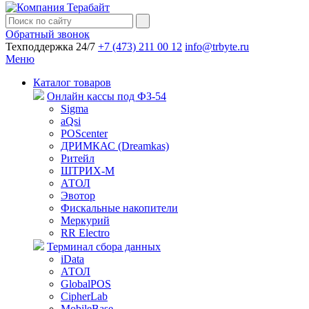
Обратный звонок
Техподдержка 24/7
+7 (473) 211 00 12
info@trbyte.ru
Меню
Каталог товаров
Онлайн кассы под ФЗ-54
Sigma
aQsi
POScenter
ДРИМКАС (Dreamkas)
Ритейл
ШТРИХ-М
АТОЛ
Эвотор
Фискальные накопители
Меркурий
RR Electro
Терминал сбора данных
iData
АТОЛ
GlobalPOS
CipherLab
MobileBase