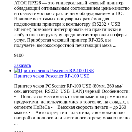
АТОЛ RP326 — это универсальный чековый принтер,
обладающий оптимальным соотношением цена-качество
и совместимостью с различным оборудованием и ПО.
Наличие всех самых популярных разъёмов для
подключения принтера к компьютеру (RS232 + USB +
Ethernet) позволяет интегрировать его практически в
любую инфраструктуру предприятия торговли и сферы
услуг. Приобретая чековый принтер RP-326, вы
получаете: высокоскоростной печатающий меха ...
9100
Заказать
Принтер чеков Poscenter RP-100 USE
Принтер чеков POScenter RP-100 USE (80мм, 260 мм/
сек, автоотрез, RS232+USB+LAN) черный Особенности:
• Полная совместимость с основными программными
продуктами, использующимися в торговле, на складах, в
сегменте HoReCa • Высокая скорость печати – до 260
мм/сек • Авто отрез, тип гильотина, с возможностью
настройки полного или частичного отреза; можно полно
...