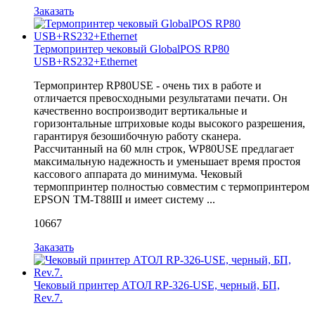
Заказать
Термопринтер чековый GlobalPOS RP80
USB+RS232+Ethernet
Термопринтер RP80USE - очень тих в работе и
отличается превосходными результатами печати. Он
качественно воспроизводит вертикальные и
горизонтальные штриховые коды высокого разрешения,
гарантируя безошибочную работу сканера.
Рассчитанный на 60 млн строк, WP80USE предлагает
максимальную надежность и уменьшает время простоя
кассового аппарата до минимума. Чековый
термоппринтер полностью совместим с термопринтером
EPSON TM-T88III и имеет систему ...
10667
Заказать
Чековый принтер АТОЛ RP-326-USE, черный, БП,
Rev.7.