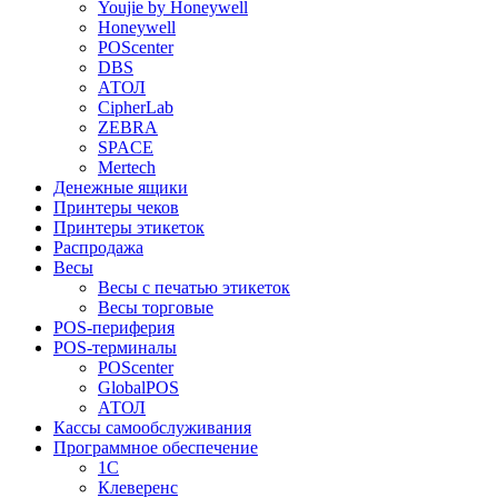
Youjie by Honeywell
Honeywell
POScenter
DBS
АТОЛ
CipherLab
ZEBRA
SPACE
Mertech
Денежные ящики
Принтеры чеков
Принтеры этикеток
Распродажа
Весы
Весы с печатью этикеток
Весы торговые
POS-периферия
POS-терминалы
POScenter
GlobalPOS
АТОЛ
Кассы самообслуживания
Программное обеспечение
1С
Клеверенс