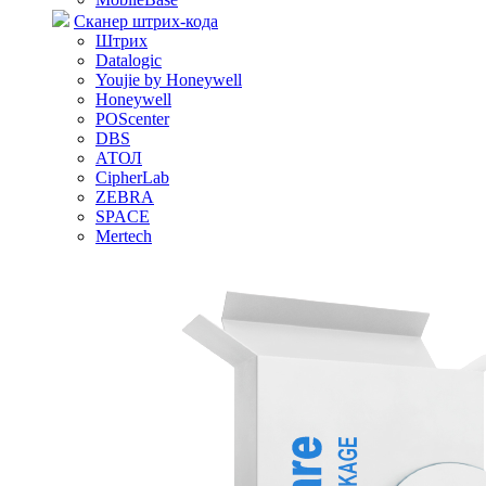
Сканер штрих-кода
Штрих
Datalogic
Youjie by Honeywell
Honeywell
POScenter
DBS
АТОЛ
CipherLab
ZEBRA
SPACE
Mertech