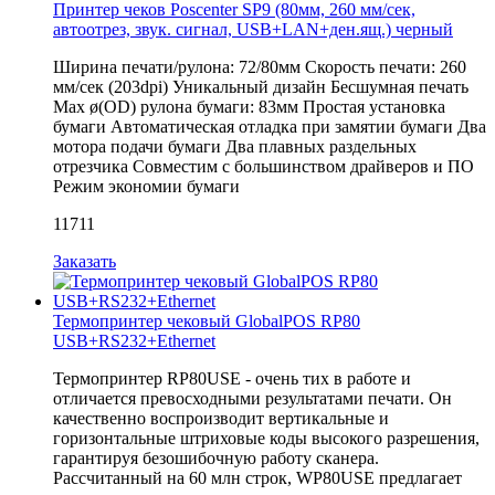
Принтер чеков Poscenter SP9 (80мм, 260 мм/сек,
автоотрез, звук. сигнал, USB+LAN+ден.ящ.) черный
Ширина печати/рулона: 72/80мм Скорость печати: 260
мм/сек (203dpi) Уникальный дизайн Бесшумная печать
Мах ø(OD) рулона бумаги: 83мм Простая установка
бумаги Автоматическая отладка при замятии бумаги Два
мотора подачи бумаги Два плавных раздельных
отрезчика Совместим с большинством драйверов и ПО
Режим экономии бумаги
11711
Заказать
Термопринтер чековый GlobalPOS RP80
USB+RS232+Ethernet
Термопринтер RP80USE - очень тих в работе и
отличается превосходными результатами печати. Он
качественно воспроизводит вертикальные и
горизонтальные штриховые коды высокого разрешения,
гарантируя безошибочную работу сканера.
Рассчитанный на 60 млн строк, WP80USE предлагает