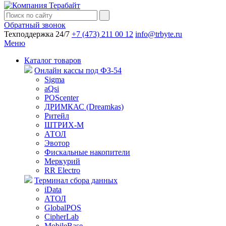
Обратный звонок
Техподдержка 24/7
+7 (473) 211 00 12
info@trbyte.ru
Меню
Каталог товаров
Онлайн кассы под ФЗ-54
Sigma
aQsi
POScenter
ДРИМКАС (Dreamkas)
Ритейл
ШТРИХ-М
АТОЛ
Эвотор
Фискальные накопители
Меркурий
RR Electro
Терминал сбора данных
iData
АТОЛ
GlobalPOS
CipherLab
MobileBase