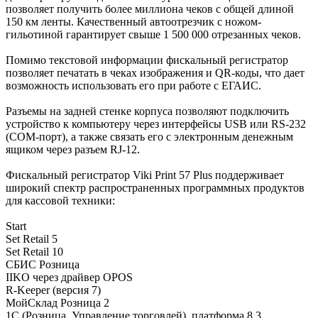
позволяет получить более миллиона чеков с общей длиной
150 км ленты. Качественный автоотрезчик с ножом-
гильотиной гарантирует свыше 1 500 000 отрезанных чеков.
Помимо текстовой информации фискальный регистратор
позволяет печатать в чеках изображения и QR-коды, что дает
возможность использовать его при работе с ЕГАИС.
Разъемы на задней стенке корпуса позволяют подключить
устройство к компьютеру через интерфейсы USB или RS-232
(COM-порт), а также связать его с электронным денежным
ящиком через разъем RJ-12.
Фискальный регистратор Viki Print 57 Plus поддерживает
широкий спектр распространенных программных продуктов
для кассовой техники:
Start
Set Retail 5
Set Retail 10
СБИС Розница
IIKO через драйвер OPOS
R-Keeper (версия 7)
МойСклад Розница 2
1С (Розница, Управление торговлей), платформа 8.3